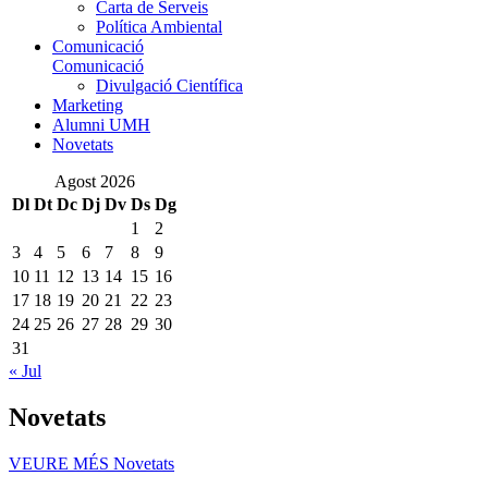
Carta de Serveis
Política Ambiental
Comunicació
Comunicació
Divulgació Científica
Marketing
Alumni UMH
Novetats
Agost 2026
Dl
Dt
Dc
Dj
Dv
Ds
Dg
1
2
3
4
5
6
7
8
9
10
11
12
13
14
15
16
17
18
19
20
21
22
23
24
25
26
27
28
29
30
31
« Jul
Novetats
VEURE MÉS
Novetats