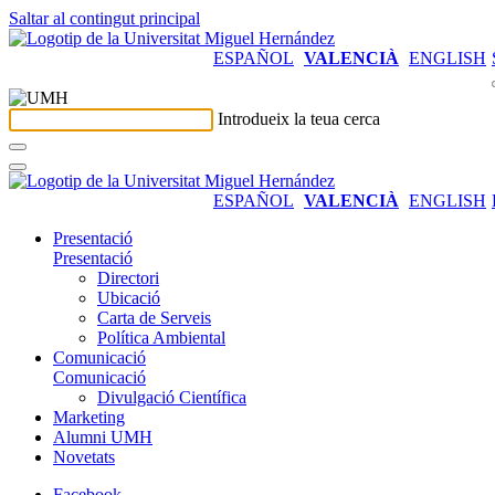
Saltar al contingut principal
ESPAÑOL
VALENCIÀ
ENGLISH
Introdueix la teua cerca
ESPAÑOL
VALENCIÀ
ENGLISH
Presentació
Presentació
Directori
Ubicació
Carta de Serveis
Política Ambiental
Comunicació
Comunicació
Divulgació Científica
Marketing
Alumni UMH
Novetats
Facebook