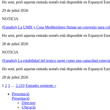
Ho sent, però aquesta entrada només està disponible en Espanyol Eur
29 de juliol 2026
NOTICIA
(Español) La UMH y Casa Mediterráneo firman un convenio para cola
Ho sent, però aquesta entrada només està disponible en Espanyol Eur
28 de juliol 2026
NOTICIA
(Español) La estabilidad del tronco surge como una capacidad espec
Ho sent, però aquesta entrada només està disponible en Espanyol Eur
28 de juliol 2026
1
2
3
…
2.210
Entrades següents »
Presentació
Presentació
Directori
Ubicació