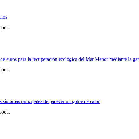
ulos
opeu.
e euros para la recuperación ecológica del Mar Menor mediante la ga
opeu.
s síntomas principales de padecer un golpe de calor
opeu.