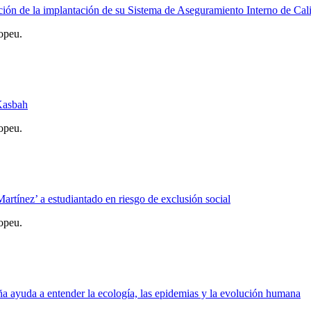
ación de la implantación de su Sistema de Aseguramiento Interno de Cal
opeu.
 Kasbah
opeu.
rtínez’ a estudiantado en riesgo de exclusión social
opeu.
a ayuda a entender la ecología, las epidemias y la evolución humana