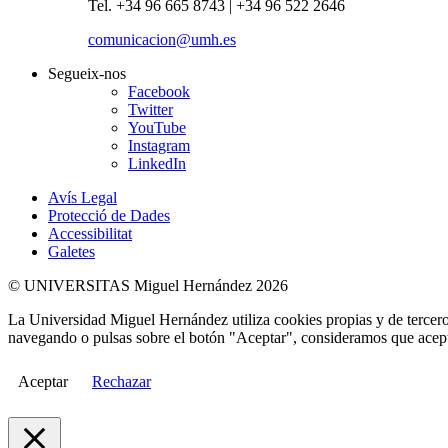
Tel. +34 96 665 8743 | +34 96 522 2646
comunicacion@umh.es
Segueix-nos
Facebook
Twitter
YouTube
Instagram
LinkedIn
Avís Legal
Protecció de Dades
Accessibilitat
Galetes
© UNIVERSITAS Miguel Hernández 2026
La Universidad Miguel Hernández utiliza cookies propias y de terceros
navegando o pulsas sobre el botón "Aceptar", consideramos que acepta
Aceptar
Rechazar