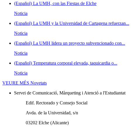
(Español) La UMH, con las Fiestas de Elche
Noticia
(Español) La UMH y la Universidad de Cartagena refuerzan...
Noticia
(Español) La UMH lidera un proyecto subvencionado con...
Noticia
(Español) Temperatura corporal elevada, taquicardia o...
Noticia
VEURE MÉS
Novetats
Servei de Comunicació, Màrqueting i Atenció a l'Estudiantat
Edif. Rectorado y Consejo Social
Avda. de la Universidad, s/n
03202 Elche (Alicante)