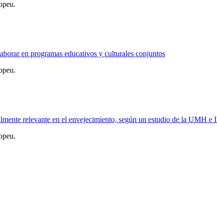
opeu.
borar en programas educativos y culturales conjuntos
opeu.
ialmente relevante en el envejecimiento, según un estudio de la UMH 
opeu.