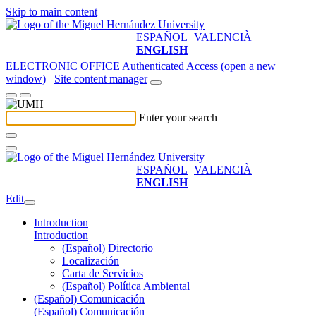
Skip to main content
ESPAÑOL
VALENCIÀ
ENGLISH
ELECTRONIC OFFICE
Authenticated Access (open a new
window)
Site content manager
Enter your search
ESPAÑOL
VALENCIÀ
ENGLISH
Edit
Introduction
Introduction
(Español) Directorio
Localización
Carta de Servicios
(Español) Política Ambiental
(Español) Comunicación
(Español) Comunicación