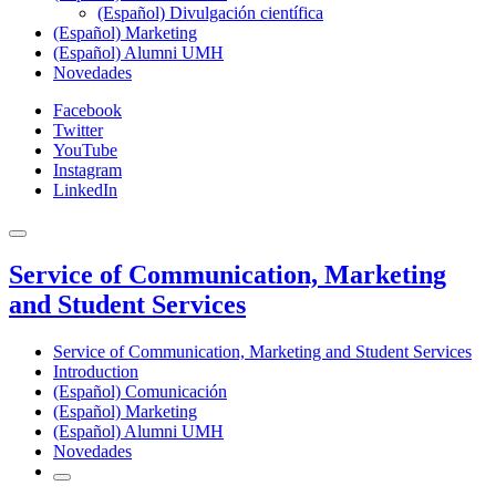
(Español) Divulgación científica
(Español) Marketing
(Español) Alumni UMH
Novedades
Facebook
Twitter
YouTube
Instagram
LinkedIn
Service of Communication, Marketing
and Student Services
Service of Communication, Marketing and Student Services
Introduction
(Español) Comunicación
(Español) Marketing
(Español) Alumni UMH
Novedades