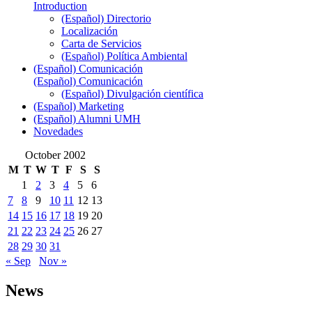
Introduction
(Español) Directorio
Localización
Carta de Servicios
(Español) Política Ambiental
(Español) Comunicación
(Español) Comunicación
(Español) Divulgación científica
(Español) Marketing
(Español) Alumni UMH
Novedades
October 2002
M
T
W
T
F
S
S
1
2
3
4
5
6
7
8
9
10
11
12
13
14
15
16
17
18
19
20
21
22
23
24
25
26
27
28
29
30
31
« Sep
Nov »
News