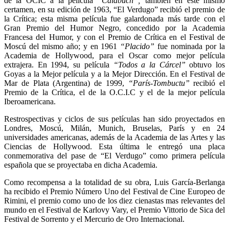
de la OCIC a la película
“Calabuch”;
también en este mismo
certamen, en su edición de 1963, “El Verdugo” recibió el premio de
la Crítica; esta misma película fue galardonada más tarde con el
Gran Premio del Humor Negro, concedido por la Academia
Francesa del Humor, y con el Premio de Crítica en el Festival de
Moscú del mismo año; y en 1961
“Placido”
fue nominada por la
Academia de Hollywood, para el Oscar como mejor película
extrajera. En 1994, su película
“Todos a la Cárcel”
obtuvo los
Goyas a la Mejor película y a la Mejor Dirección. En el Festival de
Mar de Plata (Argentina) de 1999,
“París-Tombuctu”
recibió el
Premio de la Crítica, el de la O.C.I.C y el de la mejor película
Iberoamericana.
Restrospectivas y ciclos de sus películas han sido proyectados en
Londres, Moscú, Milán, Munich, Bruselas, París y en 24
universidades americanas, además de la Academia de las Artes y las
Ciencias de Hollywood. Esta última le entregó una placa
conmemorativa del pase de “El Verdugo” como primera película
española que se proyectaba en dicha Academia.
Como recompensa a la totalidad de su obra, Luis García-Berlanga
ha recibido el Premio Número Uno del Festival de Cine Europeo de
Rimini, el premio como uno de los diez cienastas mas relevantes del
mundo en el Festival de Karlovy Vary, el Premio Vittorio de Sica del
Festival de Sorrento y el Mercurio de Oro Internacional.