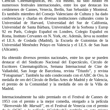
Ciencias Cinematográficas, etc. Así mismo, ha sido Jurado en
numerosos festivales internacionales, entre los que destacan los
certámenes de Cannes, Venecia, Berlín, San Sebastián y Montreal.
Es también miembro del Consejo Valenciano de Cultura y ha dado
conferencias y charlas en diversas instituciones culturales como la
Universidad de Harvard, Universidad del Sur de California,
Universidad de Santa Bárbara, Universidad de la Sorbona y Europ
92 en París, Colegio Español en Londres, Colegio Español en
Roma, Instituto Cervantes en N. York, etc. Además, lleva su nombre
el I.E.S. de Coslada (Madrid), la Escuela de Guionistas de la
Universidad Menéndez Pelayo en Valencia y el I.E.S. de San Juan
(Alicante).
Ha obtenido diversos premios nacionales, entre los que se pueden
destacar el del Sindicato Nacional del Espectáculo, Circulo de
Escritores Cinematográficos, Semana Internacional de Cine de
Valladolid, San Jorge de Barcelona, revista “Triunfo”, y revista
“Fotogramas”. También ha sido condecorado con el ABC de Oro, la
medalla de oro del Círculo de Bellas Artes de Madrid y de Valencia,
el premio de la Comunidad y la medalla de oro de la Villa de
Madrid.
Internacionalmente ha sido premiado en el Festival de Cannes de
1953 con el premio a la mejor comedia, otorgado a la película
“Bienvenido Mr. Marsall”,
en el Festival de Venecia con el premio