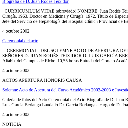
Biografía de D. Juan Rodés Teixidor
CURRICUMLUM VITAE (abreviado) NOMBRE: Juan Rodés Teixido
Cirugía, 1963. Doctor en Medicina y Cirugía, 1972. Título de Es
Jefe del Servicio de Hepatología del Hospital Clínic i Provincial de Ba
4 octubre 2002
Ceremonial del acto
CEREMONIAL DEL SOLEMNE ACTO DE APERTURA DEL C
SEÑORES D. JUAN RODÉS TEIXIDOR D. LUIS GARCÍA BERLANGA C
Altabix del Campus de Elche. 10,55 horas Entrada del Cortejo Académ
4 octubre 2002
ACTOS APERTURA HONORIS CAUSA
Solemne Acto de Apertura del Curso Académico 2002-2003 e Investid
Galería de fotos del Acto Ceremonial del Acto Biografía de D. Juan
Luis García Berlanga Laudatio Dr. García Berlanga a cargo de D. Jo
4 octubre 2002
NOTICIA