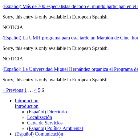
(Español) Más de 700 especialistas de todo el mundo participan en e
Sorry, this entry is only available in European Spanish.
NOTICIA
(Español) La UMH programa para esta tarde un Maratón de Cine, ho
Sorry, this entry is only available in European Spanish.
NOTICIA
(Español) La Universidad Miguel Hernández organiza el Programa de
Sorry, this entry is only available in European Spanish.
« Previous
1
…
4
5
6
Introduction
Introduction
(Español) Directorio
Localización
Carta de Servicios
(Español) Política Ambiental
(Español) Comunicación