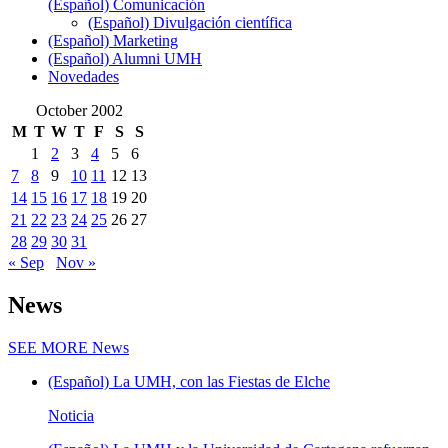
(Español) Comunicación
(Español) Divulgación científica
(Español) Marketing
(Español) Alumni UMH
Novedades
October 2002
M
T
W
T
F
S
S
1
2
3
4
5
6
7
8
9
10
11
12
13
14
15
16
17
18
19
20
21
22
23
24
25
26
27
28
29
30
31
« Sep
Nov »
News
SEE MORE
News
(Español) La UMH, con las Fiestas de Elche
Noticia