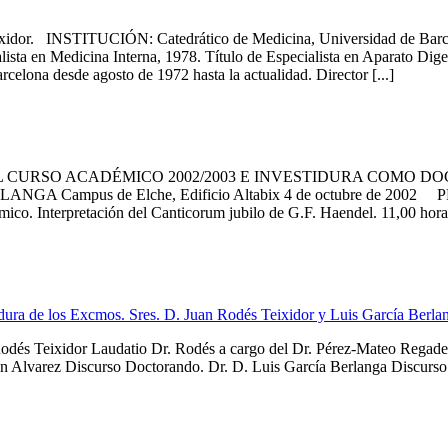
r. INSTITUCIÓN: Catedrático de Medicina, Universidad de Ba
pecialista en Medicina Interna, 1978. Título de Especialista en 
rcelona desde agosto de 1972 hasta la actualidad. Director [...]
URSO ACADÉMICO 2002/2003 E INVESTIDURA COMO DO
ampus de Elche, Edificio Altabix 4 de octubre de 2002 PROG
ico. Interpretación del Canticorum jubilo de G.F. Haendel. 11,00 hora
ura de los Excmos. Sres. D. Juan Rodés Teixidor y Luis García Berl
 Rodés Teixidor Laudatio Dr. Rodés a cargo del Dr. Pérez-Mateo Regad
an Alvarez Discurso Doctorando. Dr. D. Luis García Berlanga Discurso