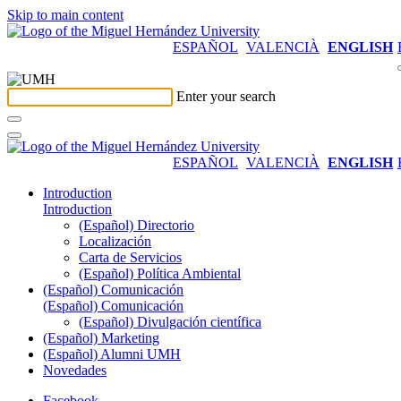
Skip to main content
ESPAÑOL
VALENCIÀ
ENGLISH
Enter your search
ESPAÑOL
VALENCIÀ
ENGLISH
Introduction
Introduction
(Español) Directorio
Localización
Carta de Servicios
(Español) Política Ambiental
(Español) Comunicación
(Español) Comunicación
(Español) Divulgación científica
(Español) Marketing
(Español) Alumni UMH
Novedades
Facebook