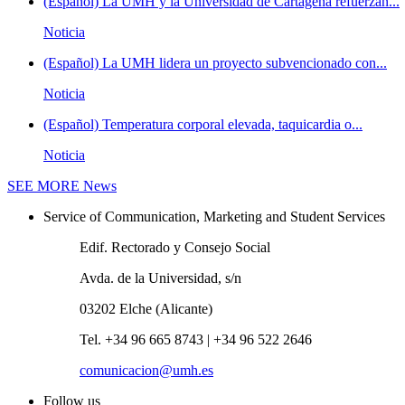
(Español) La UMH y la Universidad de Cartagena refuerzan...
Noticia
(Español) La UMH lidera un proyecto subvencionado con...
Noticia
(Español) Temperatura corporal elevada, taquicardia o...
Noticia
SEE MORE
News
Service of Communication, Marketing and Student Services
Edif. Rectorado y Consejo Social
Avda. de la Universidad, s/n
03202 Elche (Alicante)
Tel. +34 96 665 8743 | +34 96 522 2646
comunicacion@umh.es
Follow us