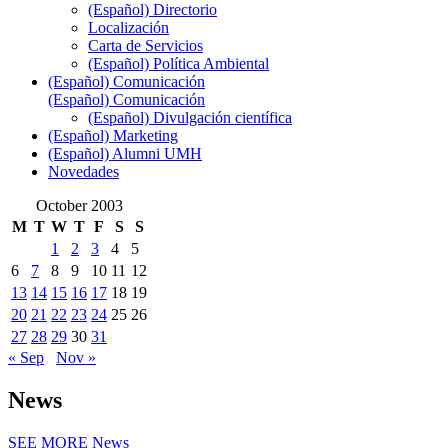
(Español) Directorio
Localización
Carta de Servicios
(Español) Política Ambiental
(Español) Comunicación
(Español) Comunicación
(Español) Divulgación científica
(Español) Marketing
(Español) Alumni UMH
Novedades
October 2003
M
T
W
T
F
S
S
1
2
3
4
5
6
7
8
9
10
11
12
13
14
15
16
17
18
19
20
21
22
23
24
25
26
27
28
29
30
31
« Sep
Nov »
News
SEE MORE
News