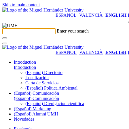
Skip to main content
ESPAÑOL
VALENCIÀ
ENGLISH
Enter your search
ESPAÑOL
VALENCIÀ
ENGLISH
Introduction
Introduction
(Español) Directorio
Localización
Carta de Servicios
(Español) Política Ambiental
(Español) Comunicación
(Español) Comunicación
(Español) Divulgación científica
(Español) Marketing
(Español) Alumni UMH
Novedades
Facebook