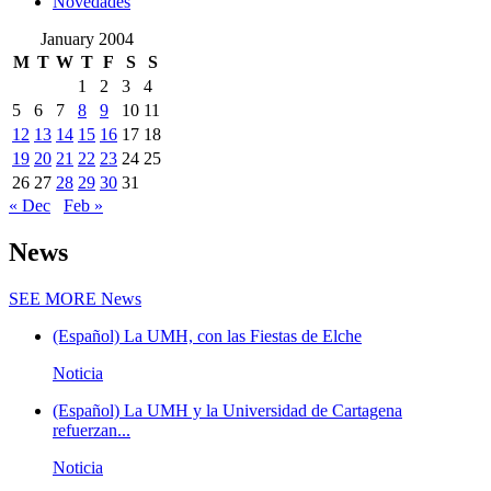
Novedades
January 2004
M
T
W
T
F
S
S
1
2
3
4
5
6
7
8
9
10
11
12
13
14
15
16
17
18
19
20
21
22
23
24
25
26
27
28
29
30
31
« Dec
Feb »
News
SEE MORE
News
(Español) La UMH, con las Fiestas de Elche
Noticia
(Español) La UMH y la Universidad de Cartagena
refuerzan...
Noticia