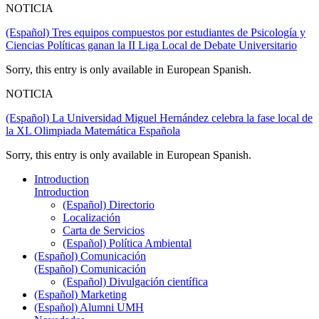
NOTICIA
(Español) Tres equipos compuestos por estudiantes de Psicología y
Ciencias Políticas ganan la II Liga Local de Debate Universitario
Sorry, this entry is only available in European Spanish.
NOTICIA
(Español) La Universidad Miguel Hernández celebra la fase local de
la XL Olimpiada Matemática Española
Sorry, this entry is only available in European Spanish.
Introduction
Introduction
(Español) Directorio
Localización
Carta de Servicios
(Español) Política Ambiental
(Español) Comunicación
(Español) Comunicación
(Español) Divulgación científica
(Español) Marketing
(Español) Alumni UMH