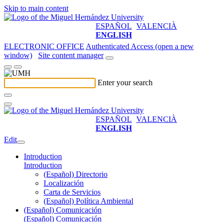
Skip to main content
ESPAÑOL
VALENCIÀ
ENGLISH
ELECTRONIC OFFICE
Authenticated Access (open a new
window)
Site content manager
Enter your search
ESPAÑOL
VALENCIÀ
ENGLISH
Edit
Introduction
Introduction
(Español) Directorio
Localización
Carta de Servicios
(Español) Política Ambiental
(Español) Comunicación
(Español) Comunicación