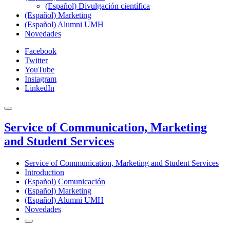
(Español) Divulgación científica
(Español) Marketing
(Español) Alumni UMH
Novedades
Facebook
Twitter
YouTube
Instagram
LinkedIn
Service of Communication, Marketing
and Student Services
Service of Communication, Marketing and Student Services
Introduction
(Español) Comunicación
(Español) Marketing
(Español) Alumni UMH
Novedades