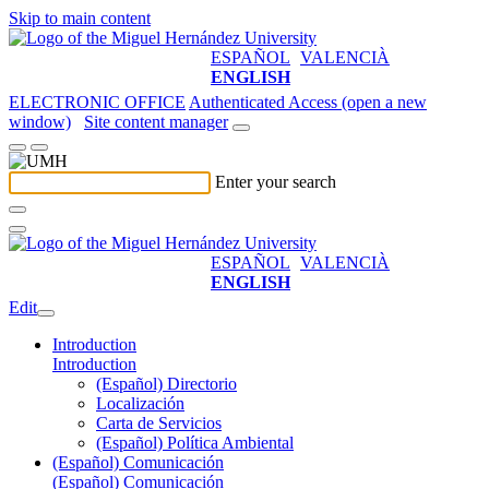
Skip to main content
ESPAÑOL
VALENCIÀ
ENGLISH
ELECTRONIC OFFICE
Authenticated Access (open a new
window)
Site content manager
Enter your search
ESPAÑOL
VALENCIÀ
ENGLISH
Edit
Introduction
Introduction
(Español) Directorio
Localización
Carta de Servicios
(Español) Política Ambiental
(Español) Comunicación
(Español) Comunicación