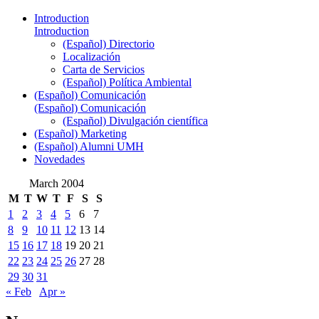
Introduction
Introduction
(Español) Directorio
Localización
Carta de Servicios
(Español) Política Ambiental
(Español) Comunicación
(Español) Comunicación
(Español) Divulgación científica
(Español) Marketing
(Español) Alumni UMH
Novedades
March 2004
M
T
W
T
F
S
S
1
2
3
4
5
6
7
8
9
10
11
12
13
14
15
16
17
18
19
20
21
22
23
24
25
26
27
28
29
30
31
« Feb
Apr »