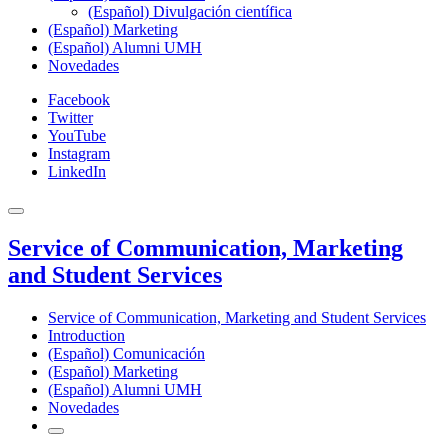
(Español) Divulgación científica
(Español) Marketing
(Español) Alumni UMH
Novedades
Facebook
Twitter
YouTube
Instagram
LinkedIn
Service of Communication, Marketing
and Student Services
Service of Communication, Marketing and Student Services
Introduction
(Español) Comunicación
(Español) Marketing
(Español) Alumni UMH
Novedades