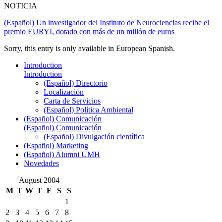
NOTICIA
(Español) Un investigador del Instituto de Neurociencias recibe el
premio EURYI, dotado con más de un millón de euros
Sorry, this entry is only available in European Spanish.
Introduction
Introduction
(Español) Directorio
Localización
Carta de Servicios
(Español) Política Ambiental
(Español) Comunicación
(Español) Comunicación
(Español) Divulgación científica
(Español) Marketing
(Español) Alumni UMH
Novedades
August 2004
M
T
W
T
F
S
S
1
2
3
4
5
6
7
8