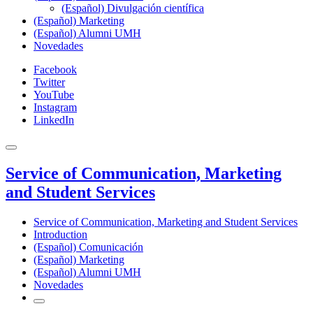
(Español) Divulgación científica
(Español) Marketing
(Español) Alumni UMH
Novedades
Facebook
Twitter
YouTube
Instagram
LinkedIn
Service of Communication, Marketing
and Student Services
Service of Communication, Marketing and Student Services
Introduction
(Español) Comunicación
(Español) Marketing
(Español) Alumni UMH
Novedades