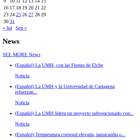
9
10
11
12
13
14
15
16
17
18
19
20
21
22
23
24
25
26
27
28
29
30
31
« Jul
Sep »
News
SEE MORE
News
(Español) La UMH, con las Fiestas de Elche
Noticia
(Español) La UMH y la Universidad de Cartagena
refuerzan...
Noticia
(Español) La UMH lidera un proyecto subvencionado con...
Noticia
(Español) Temperatura corporal elevada, taquicardia o...