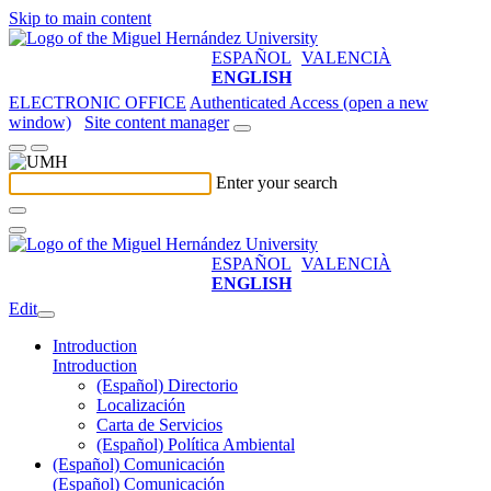
Skip to main content
ESPAÑOL
VALENCIÀ
ENGLISH
ELECTRONIC OFFICE
Authenticated Access (open a new
window)
Site content manager
Enter your search
ESPAÑOL
VALENCIÀ
ENGLISH
Edit
Introduction
Introduction
(Español) Directorio
Localización
Carta de Servicios
(Español) Política Ambiental
(Español) Comunicación
(Español) Comunicación