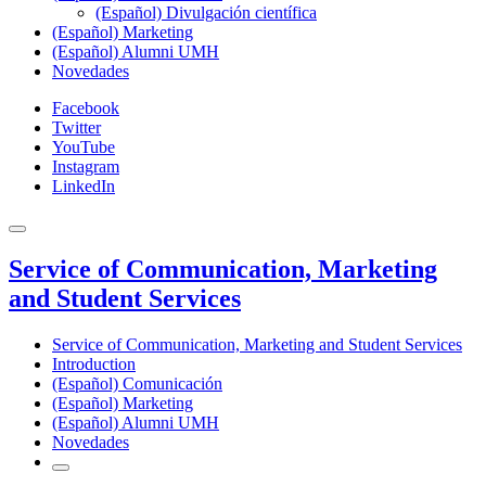
(Español) Divulgación científica
(Español) Marketing
(Español) Alumni UMH
Novedades
Facebook
Twitter
YouTube
Instagram
LinkedIn
Service of Communication, Marketing
and Student Services
Service of Communication, Marketing and Student Services
Introduction
(Español) Comunicación
(Español) Marketing
(Español) Alumni UMH
Novedades