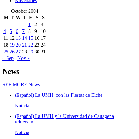
Novedades
October 2004
M
T
W
T
F
S
S
1
2
3
4
5
6
7
8
9
10
11
12
13
14
15
16
17
18
19
20
21
22
23
24
25
26
27
28
29
30
31
« Sep
Nov »
News
SEE MORE
News
(Español) La UMH, con las Fiestas de Elche
Noticia
(Español) La UMH y la Universidad de Cartagena
refuerzan...
Noticia