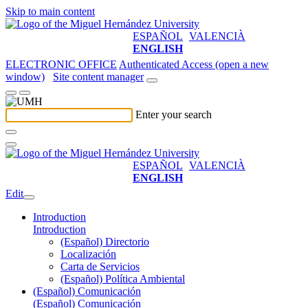
Skip to main content
ESPAÑOL
VALENCIÀ
ENGLISH
ELECTRONIC OFFICE
Authenticated Access (open a new
window)
Site content manager
Enter your search
ESPAÑOL
VALENCIÀ
ENGLISH
Edit
Introduction
Introduction
(Español) Directorio
Localización
Carta de Servicios
(Español) Política Ambiental
(Español) Comunicación
(Español) Comunicación