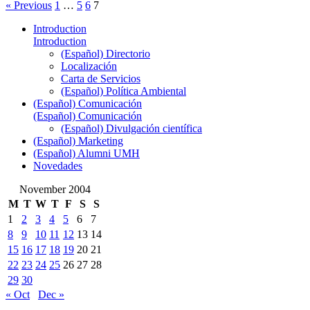
« Previous
1
…
5
6
7
Introduction
Introduction
(Español) Directorio
Localización
Carta de Servicios
(Español) Política Ambiental
(Español) Comunicación
(Español) Comunicación
(Español) Divulgación científica
(Español) Marketing
(Español) Alumni UMH
Novedades
November 2004
M
T
W
T
F
S
S
1
2
3
4
5
6
7
8
9
10
11
12
13
14
15
16
17
18
19
20
21
22
23
24
25
26
27
28
29
30
« Oct
Dec »