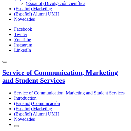
(Español) Divulgación científica
(Español) Marketing
(Español) Alumni UMH
Novedades
Facebook
Twitter
YouTube
Instagram
LinkedIn
Service of Communication, Marketing
and Student Services
Service of Communication, Marketing and Student Services
Introduction
(Español) Comunicación
(Español) Marketing
(Español) Alumni UMH
Novedades