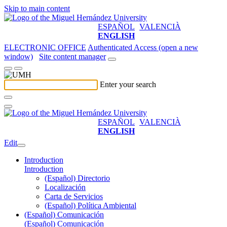
Skip to main content
ESPAÑOL
VALENCIÀ
ENGLISH
ELECTRONIC OFFICE
Authenticated Access (open a new
window)
Site content manager
Enter your search
ESPAÑOL
VALENCIÀ
ENGLISH
Edit
Introduction
Introduction
(Español) Directorio
Localización
Carta de Servicios
(Español) Política Ambiental
(Español) Comunicación
(Español) Comunicación