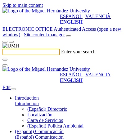
Skip to main content
ESPAÑOL
VALENCIÀ
ENGLISH
ELECTRONIC OFFICE
Authenticated Access (open a new
window)
Site content manager
Enter your search
ESPAÑOL
VALENCIÀ
ENGLISH
Edit
Introduction
Introduction
(Español) Directorio
Localización
Carta de Servicios
(Español) Política Ambiental
(Español) Comunicación
(Español) Comunicación