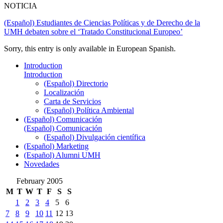
NOTICIA
(Español) Estudiantes de Ciencias Políticas y de Derecho de la
UMH debaten sobre el ‘Tratado Constitucional Europeo’
Sorry, this entry is only available in European Spanish.
Introduction
Introduction
(Español) Directorio
Localización
Carta de Servicios
(Español) Política Ambiental
(Español) Comunicación
(Español) Comunicación
(Español) Divulgación científica
(Español) Marketing
(Español) Alumni UMH
Novedades
February 2005
M
T
W
T
F
S
S
1
2
3
4
5
6
7
8
9
10
11
12
13