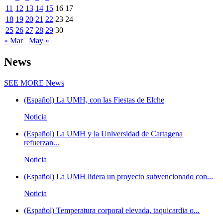
11
12
13
14
15
16
17
18
19
20
21
22
23
24
25
26
27
28
29
30
« Mar
May »
News
SEE MORE
News
(Español) La UMH, con las Fiestas de Elche
Noticia
(Español) La UMH y la Universidad de Cartagena
refuerzan...
Noticia
(Español) La UMH lidera un proyecto subvencionado con...
Noticia
(Español) Temperatura corporal elevada, taquicardia o...