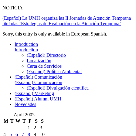
NOTICIA
(Español) La UMH organiza las II Jornadas de Atención Temprana
tituladas ‘Estrategias de Evaluación en la Atención Temprana’
Sorry, this entry is only available in European Spanish.
Introduction
Introduction
(Español) Directorio
Localización
Carta de Servicios
(Español) Política Ambiental
(Español) Comunicación
(Español) Comunicación
(Español) Divulgación científica
(Español) Marketing
(Español) Alumni UMH
Novedades
April 2005
M
T
W
T
F
S
S
1
2
3
4
5
6
7
8
9
10