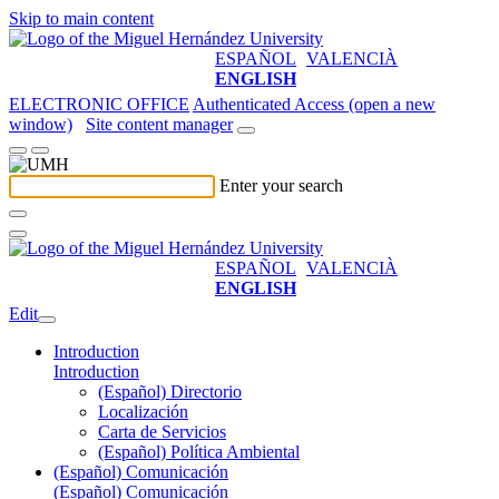
Skip to main content
ESPAÑOL
VALENCIÀ
ENGLISH
ELECTRONIC OFFICE
Authenticated Access (open a new
window)
Site content manager
Enter your search
ESPAÑOL
VALENCIÀ
ENGLISH
Edit
Introduction
Introduction
(Español) Directorio
Localización
Carta de Servicios
(Español) Política Ambiental
(Español) Comunicación
(Español) Comunicación