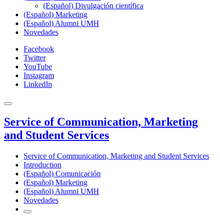
(Español) Divulgación científica
(Español) Marketing
(Español) Alumni UMH
Novedades
Facebook
Twitter
YouTube
Instagram
LinkedIn
Service of Communication, Marketing
and Student Services
Service of Communication, Marketing and Student Services
Introduction
(Español) Comunicación
(Español) Marketing
(Español) Alumni UMH
Novedades