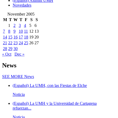
(Español) Alumni UMH
Novedades
November 2005
M
T
W
T
F
S
S
1
2
3
4
5
6
7
8
9
10
11
12
13
14
15
16
17
18
19
20
21
22
23
24
25
26
27
28
29
30
« Oct
Dec »
News
SEE MORE
News
(Español) La UMH, con las Fiestas de Elche
Noticia
(Español) La UMH y la Universidad de Cartagena
refuerzan...
Noticia