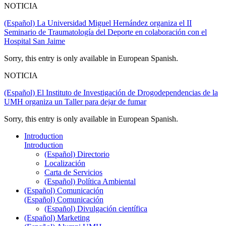
NOTICIA
(Español) La Universidad Miguel Hernández organiza el II
Seminario de Traumatología del Deporte en colaboración con el
Hospital San Jaime
Sorry, this entry is only available in European Spanish.
NOTICIA
(Español) El Instituto de Investigación de Drogodependencias de la
UMH organiza un Taller para dejar de fumar
Sorry, this entry is only available in European Spanish.
Introduction
Introduction
(Español) Directorio
Localización
Carta de Servicios
(Español) Política Ambiental
(Español) Comunicación
(Español) Comunicación
(Español) Divulgación científica
(Español) Marketing