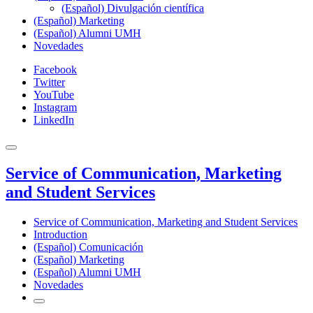
(Español) Divulgación científica
(Español) Marketing
(Español) Alumni UMH
Novedades
Facebook
Twitter
YouTube
Instagram
LinkedIn
Service of Communication, Marketing
and Student Services
Service of Communication, Marketing and Student Services
Introduction
(Español) Comunicación
(Español) Marketing
(Español) Alumni UMH
Novedades