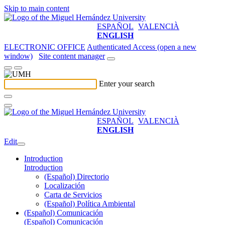
Skip to main content
ESPAÑOL
VALENCIÀ
ENGLISH
ELECTRONIC OFFICE
Authenticated Access (open a new
window)
Site content manager
Enter your search
ESPAÑOL
VALENCIÀ
ENGLISH
Edit
Introduction
Introduction
(Español) Directorio
Localización
Carta de Servicios
(Español) Política Ambiental
(Español) Comunicación
(Español) Comunicación