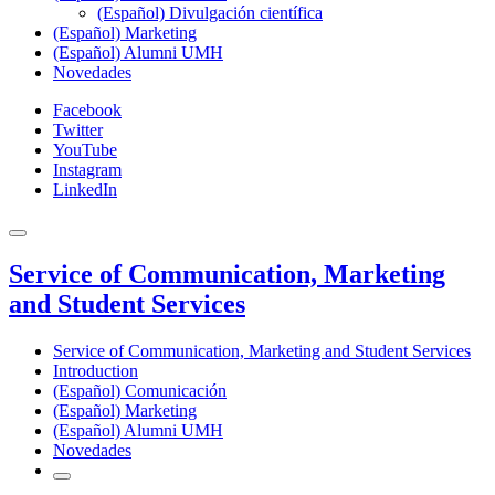
(Español) Divulgación científica
(Español) Marketing
(Español) Alumni UMH
Novedades
Facebook
Twitter
YouTube
Instagram
LinkedIn
Service of Communication, Marketing
and Student Services
Service of Communication, Marketing and Student Services
Introduction
(Español) Comunicación
(Español) Marketing
(Español) Alumni UMH
Novedades