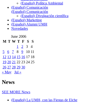
(Español) Política Ambiental
(Español) Comunicación
(Español) Comunicación
(Español) Divulgación científica
(Español) Marketing
(Español) Alumni UMH
Novedades
June 2006
M
T
W
T
F
S
S
1
2
3
4
5
6
7
8
9
10
11
12
13
14
15
16
17
18
19
20
21
22
23
24
25
26
27
28
29
30
« May
Jul »
News
SEE MORE
News
(Español) La UMH, con las Fiestas de Elche