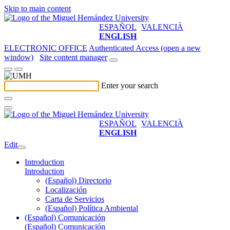
Skip to main content
ESPAÑOL
VALENCIÀ
ENGLISH
ELECTRONIC OFFICE
Authenticated Access (open a new
window)
Site content manager
Enter your search
ESPAÑOL
VALENCIÀ
ENGLISH
Edit
Introduction
Introduction
(Español) Directorio
Localización
Carta de Servicios
(Español) Política Ambiental
(Español) Comunicación
(Español) Comunicación