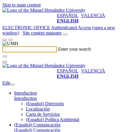
Skip to main content
ESPAÑOL
VALENCIÀ
ENGLISH
ELECTRONIC OFFICE
Authenticated Access (open a new
window)
Site content manager
Enter your search
ESPAÑOL
VALENCIÀ
ENGLISH
Edit
Introduction
Introduction
(Español) Directorio
Localización
Carta de Servicios
(Español) Política Ambiental
(Español) Comunicación
(Español) Comunicación