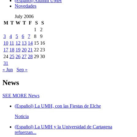
(Español) Alumni UMH
Novedades
July 2006
M
T
W
T
F
S
S
1
2
3
4
5
6
7
8
9
10
11
12
13
14
15
16
17
18
19
20
21
22
23
24
25
26
27
28
29
30
31
« Jun
Sep »
News
SEE MORE
News
(Español) La UMH, con las Fiestas de Elche
Noticia
(Español) La UMH y la Universidad de Cartagena
refuerzan...