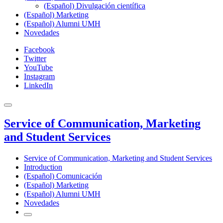
(Español) Divulgación científica
(Español) Marketing
(Español) Alumni UMH
Novedades
Facebook
Twitter
YouTube
Instagram
LinkedIn
Service of Communication, Marketing
and Student Services
Service of Communication, Marketing and Student Services
Introduction
(Español) Comunicación
(Español) Marketing
(Español) Alumni UMH
Novedades