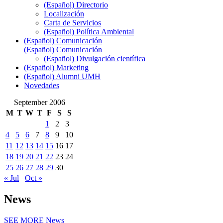
(Español) Directorio
Localización
Carta de Servicios
(Español) Política Ambiental
(Español) Comunicación
(Español) Comunicación
(Español) Divulgación científica
(Español) Marketing
(Español) Alumni UMH
Novedades
September 2006
M
T
W
T
F
S
S
1
2
3
4
5
6
7
8
9
10
11
12
13
14
15
16
17
18
19
20
21
22
23
24
25
26
27
28
29
30
« Jul
Oct »
News
SEE MORE
News