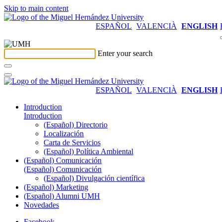
Skip to main content
ESPAÑOL
VALENCIÀ
ENGLISH
Enter your search
ESPAÑOL
VALENCIÀ
ENGLISH
Introduction
Introduction
(Español) Directorio
Localización
Carta de Servicios
(Español) Política Ambiental
(Español) Comunicación
(Español) Comunicación
(Español) Divulgación científica
(Español) Marketing
(Español) Alumni UMH
Novedades
Facebook