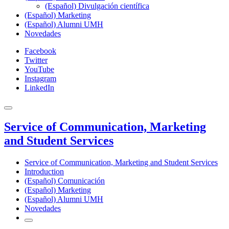
(Español) Divulgación científica
(Español) Marketing
(Español) Alumni UMH
Novedades
Facebook
Twitter
YouTube
Instagram
LinkedIn
Service of Communication, Marketing
and Student Services
Service of Communication, Marketing and Student Services
Introduction
(Español) Comunicación
(Español) Marketing
(Español) Alumni UMH
Novedades