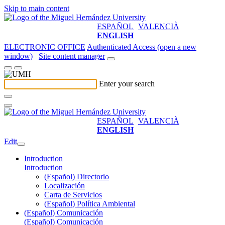
Skip to main content
ESPAÑOL
VALENCIÀ
ENGLISH
ELECTRONIC OFFICE
Authenticated Access (open a new
window)
Site content manager
Enter your search
ESPAÑOL
VALENCIÀ
ENGLISH
Edit
Introduction
Introduction
(Español) Directorio
Localización
Carta de Servicios
(Español) Política Ambiental
(Español) Comunicación
(Español) Comunicación