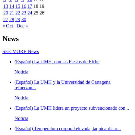
13
14
15
16
17
18
19
20
21
22
23
24
25
26
27
28
29
30
« Oct
Dec »
News
SEE MORE
News
(Español) La UMH, con las Fiestas de Elche
Noticia
(Español) La UMH y la Universidad de Cartagena
refuerzan...
Noticia
(Español) La UMH lidera un proyecto subvencionado con...
Noticia
(Español) Temperatura corporal elevada, taquicardia o...