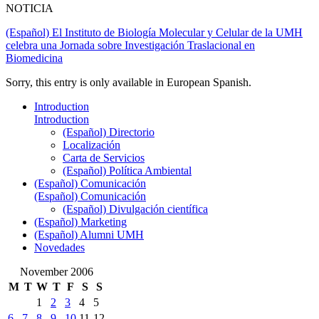
NOTICIA
(Español) El Instituto de Biología Molecular y Celular de la UMH
celebra una Jornada sobre Investigación Traslacional en
Biomedicina
Sorry, this entry is only available in European Spanish.
Introduction
Introduction
(Español) Directorio
Localización
Carta de Servicios
(Español) Política Ambiental
(Español) Comunicación
(Español) Comunicación
(Español) Divulgación científica
(Español) Marketing
(Español) Alumni UMH
Novedades
November 2006
M
T
W
T
F
S
S
1
2
3
4
5
6
7
8
9
10
11
12