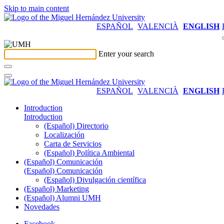
Skip to main content
ESPAÑOL
VALENCIÀ
ENGLISH
Enter your search
ESPAÑOL
VALENCIÀ
ENGLISH
Introduction
Introduction
(Español) Directorio
Localización
Carta de Servicios
(Español) Política Ambiental
(Español) Comunicación
(Español) Comunicación
(Español) Divulgación científica
(Español) Marketing
(Español) Alumni UMH
Novedades
Facebook