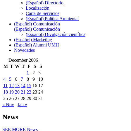
(Español) Directorio
Localización
Carta de Servicios
(Español) Política Ambiental
(Español) Comunicación
(Español) Comunicación
(Español) Divulgación científica
(Español) Marketing
(Español) Alumni UMH
Novedades
December 2006
M
T
W
T
F
S
S
1
2
3
4
5
6
7
8
9
10
11
12
13
14
15
16
17
18
19
20
21
22
23
24
25
26
27
28
29
30
31
« Nov
Jan »
News
SEE MORE
News