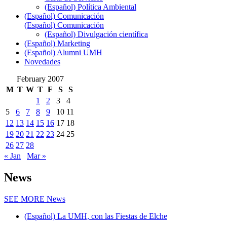
(Español) Política Ambiental
(Español) Comunicación
(Español) Comunicación
(Español) Divulgación científica
(Español) Marketing
(Español) Alumni UMH
Novedades
February 2007
M
T
W
T
F
S
S
1
2
3
4
5
6
7
8
9
10
11
12
13
14
15
16
17
18
19
20
21
22
23
24
25
26
27
28
« Jan
Mar »
News
SEE MORE
News
(Español) La UMH, con las Fiestas de Elche