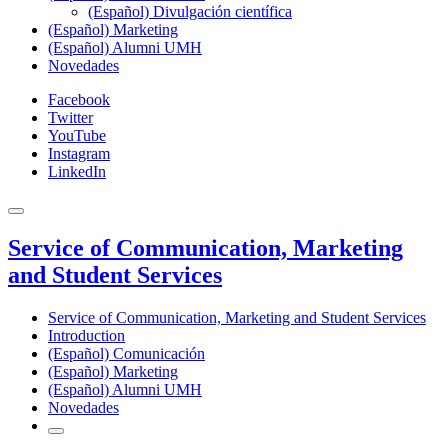
(Español) Divulgación científica
(Español) Marketing
(Español) Alumni UMH
Novedades
Facebook
Twitter
YouTube
Instagram
LinkedIn
Service of Communication, Marketing
and Student Services
Service of Communication, Marketing and Student Services
Introduction
(Español) Comunicación
(Español) Marketing
(Español) Alumni UMH
Novedades