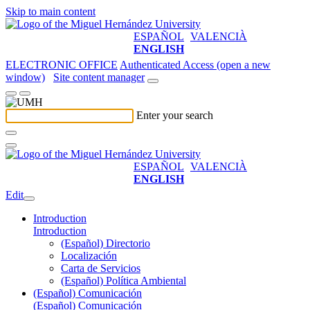
Skip to main content
ESPAÑOL
VALENCIÀ
ENGLISH
ELECTRONIC OFFICE
Authenticated Access (open a new
window)
Site content manager
Enter your search
ESPAÑOL
VALENCIÀ
ENGLISH
Edit
Introduction
Introduction
(Español) Directorio
Localización
Carta de Servicios
(Español) Política Ambiental
(Español) Comunicación
(Español) Comunicación