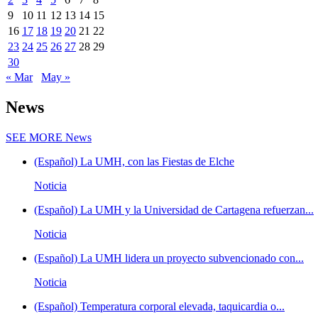
9
10
11
12
13
14
15
16
17
18
19
20
21
22
23
24
25
26
27
28
29
30
« Mar
May »
News
SEE MORE
News
(Español) La UMH, con las Fiestas de Elche
Noticia
(Español) La UMH y la Universidad de Cartagena refuerzan...
Noticia
(Español) La UMH lidera un proyecto subvencionado con...
Noticia
(Español) Temperatura corporal elevada, taquicardia o...