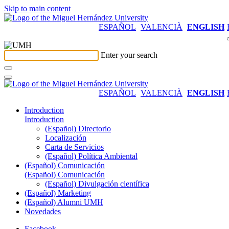
Skip to main content
ESPAÑOL
VALENCIÀ
ENGLISH
Enter your search
ESPAÑOL
VALENCIÀ
ENGLISH
Introduction
Introduction
(Español) Directorio
Localización
Carta de Servicios
(Español) Política Ambiental
(Español) Comunicación
(Español) Comunicación
(Español) Divulgación científica
(Español) Marketing
(Español) Alumni UMH
Novedades
Facebook