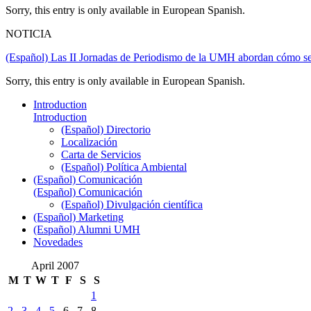
Sorry, this entry is only available in European Spanish.
NOTICIA
(Español) Las II Jornadas de Periodismo de la UMH abordan cómo se
Sorry, this entry is only available in European Spanish.
Introduction
Introduction
(Español) Directorio
Localización
Carta de Servicios
(Español) Política Ambiental
(Español) Comunicación
(Español) Comunicación
(Español) Divulgación científica
(Español) Marketing
(Español) Alumni UMH
Novedades
April 2007
M
T
W
T
F
S
S
1
2
3
4
5
6
7
8