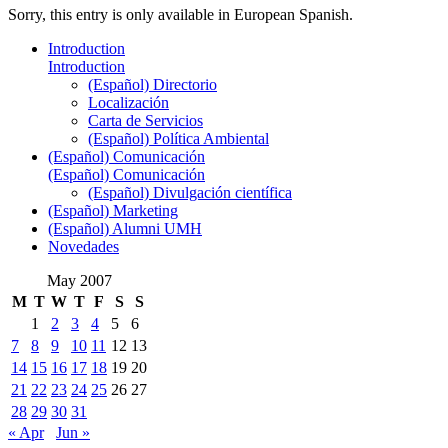
Sorry, this entry is only available in European Spanish.
Introduction
Introduction
(Español) Directorio
Localización
Carta de Servicios
(Español) Política Ambiental
(Español) Comunicación
(Español) Comunicación
(Español) Divulgación científica
(Español) Marketing
(Español) Alumni UMH
Novedades
May 2007
M
T
W
T
F
S
S
1
2
3
4
5
6
7
8
9
10
11
12
13
14
15
16
17
18
19
20
21
22
23
24
25
26
27
28
29
30
31
« Apr
Jun »