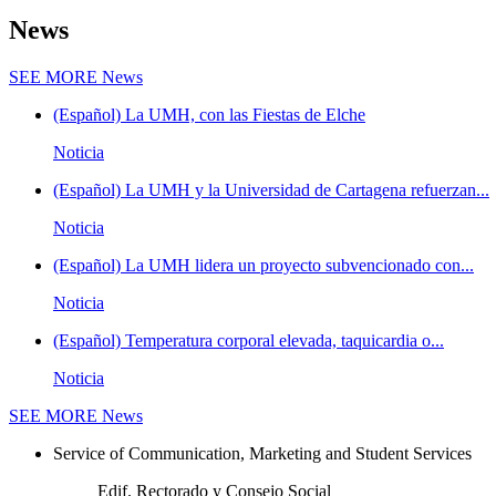
News
SEE MORE
News
(Español) La UMH, con las Fiestas de Elche
Noticia
(Español) La UMH y la Universidad de Cartagena refuerzan...
Noticia
(Español) La UMH lidera un proyecto subvencionado con...
Noticia
(Español) Temperatura corporal elevada, taquicardia o...
Noticia
SEE MORE
News
Service of Communication, Marketing and Student Services
Edif. Rectorado y Consejo Social