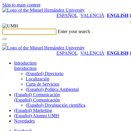
Skip to main content
ESPAÑOL
VALENCIÀ
ENGLISH
Enter your search
ESPAÑOL
VALENCIÀ
ENGLISH
Introduction
Introduction
(Español) Directorio
Localización
Carta de Servicios
(Español) Política Ambiental
(Español) Comunicación
(Español) Comunicación
(Español) Divulgación científica
(Español) Marketing
(Español) Alumni UMH
Novedades
Facebook