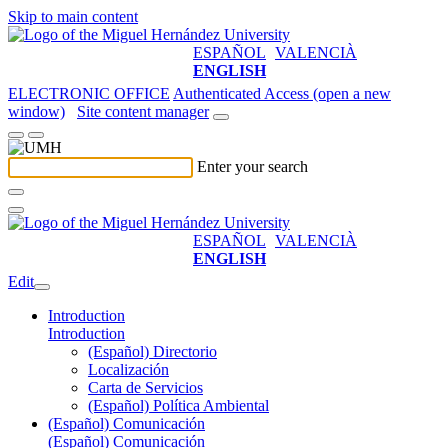
Skip to main content
ESPAÑOL
VALENCIÀ
ENGLISH
ELECTRONIC OFFICE
Authenticated Access (open a new
window)
Site content manager
Enter your search
ESPAÑOL
VALENCIÀ
ENGLISH
Edit
Introduction
Introduction
(Español) Directorio
Localización
Carta de Servicios
(Español) Política Ambiental
(Español) Comunicación
(Español) Comunicación