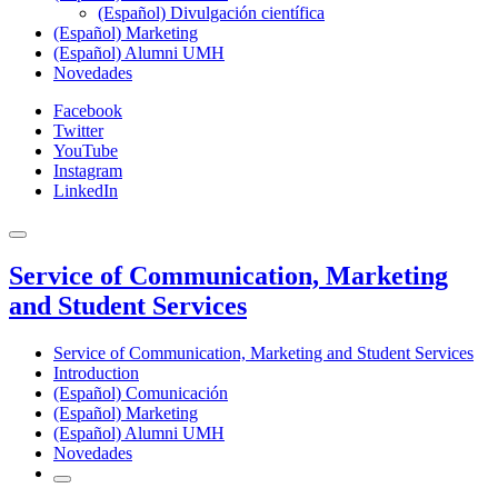
(Español) Divulgación científica
(Español) Marketing
(Español) Alumni UMH
Novedades
Facebook
Twitter
YouTube
Instagram
LinkedIn
Service of Communication, Marketing
and Student Services
Service of Communication, Marketing and Student Services
Introduction
(Español) Comunicación
(Español) Marketing
(Español) Alumni UMH
Novedades