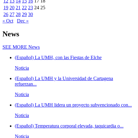
12
13
14
15
16
17
18
19
20
21
22
23
24
25
26
27
28
29
30
« Oct
Dec »
News
SEE MORE
News
(Español) La UMH, con las Fiestas de Elche
Noticia
(Español) La UMH y la Universidad de Cartagena
refuerzan...
Noticia
(Español) La UMH lidera un proyecto subvencionado con...
Noticia
(Español) Temperatura corporal elevada, taquicardia o...
Noticia