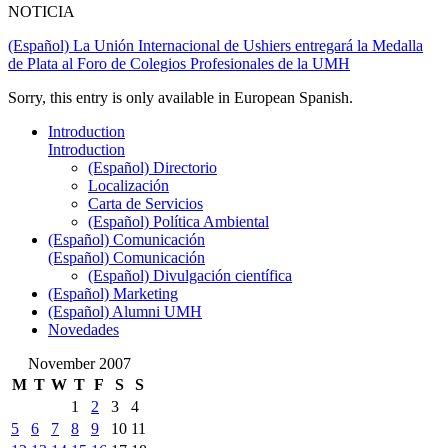
NOTICIA
(Español) La Unión Internacional de Ushiers entregará la Medalla
de Plata al Foro de Colegios Profesionales de la UMH
Sorry, this entry is only available in European Spanish.
Introduction
Introduction
(Español) Directorio
Localización
Carta de Servicios
(Español) Política Ambiental
(Español) Comunicación
(Español) Comunicación
(Español) Divulgación científica
(Español) Marketing
(Español) Alumni UMH
Novedades
November 2007
M
T
W
T
F
S
S
1
2
3
4
5
6
7
8
9
10
11