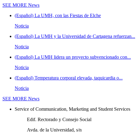
SEE MORE
News
(Español) La UMH, con las Fiestas de Elche
Noticia
(Español) La UMH y la Universidad de Cartagena refuerzan...
Noticia
(Español) La UMH lidera un proyecto subvencionado con...
Noticia
(Español) Temperatura corporal elevada, taquicardia o...
Noticia
SEE MORE
News
Service of Communication, Marketing and Student Services
Edif. Rectorado y Consejo Social
Avda. de la Universidad, s/n