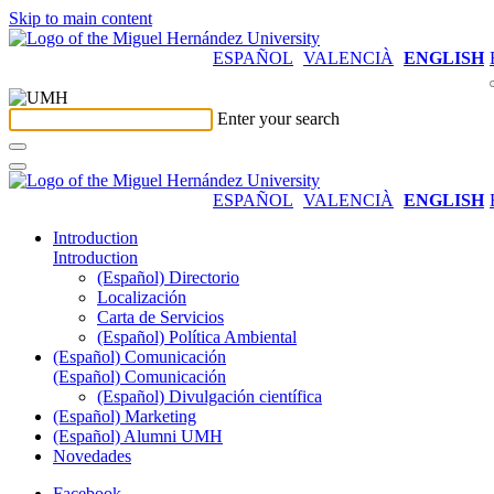
Skip to main content
ESPAÑOL
VALENCIÀ
ENGLISH
Enter your search
ESPAÑOL
VALENCIÀ
ENGLISH
Introduction
Introduction
(Español) Directorio
Localización
Carta de Servicios
(Español) Política Ambiental
(Español) Comunicación
(Español) Comunicación
(Español) Divulgación científica
(Español) Marketing
(Español) Alumni UMH
Novedades
Facebook