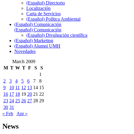
(Español) Directorio
Localización
Carta de Servicios
(Español) Política Ambiental
(Español) Comunicación
(Español) Comunicación
(Español) Divulgación científica
(Español) Marketing
(Español) Alumni UMH
Novedades
March 2009
M
T
W
T
F
S
S
1
2
3
4
5
6
7
8
9
10
11
12
13
14
15
16
17
18
19
20
21
22
23
24
25
26
27
28
29
30
31
« Feb
Apr »
News