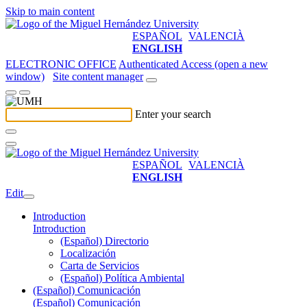
Skip to main content
ESPAÑOL
VALENCIÀ
ENGLISH
ELECTRONIC OFFICE
Authenticated Access (open a new
window)
Site content manager
Enter your search
ESPAÑOL
VALENCIÀ
ENGLISH
Edit
Introduction
Introduction
(Español) Directorio
Localización
Carta de Servicios
(Español) Política Ambiental
(Español) Comunicación
(Español) Comunicación