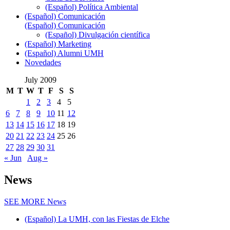
(Español) Política Ambiental
(Español) Comunicación
(Español) Comunicación
(Español) Divulgación científica
(Español) Marketing
(Español) Alumni UMH
Novedades
July 2009
M
T
W
T
F
S
S
1
2
3
4
5
6
7
8
9
10
11
12
13
14
15
16
17
18
19
20
21
22
23
24
25
26
27
28
29
30
31
« Jun
Aug »
News
SEE MORE
News
(Español) La UMH, con las Fiestas de Elche