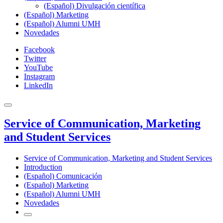
(Español) Divulgación científica
(Español) Marketing
(Español) Alumni UMH
Novedades
Facebook
Twitter
YouTube
Instagram
LinkedIn
Service of Communication, Marketing
and Student Services
Service of Communication, Marketing and Student Services
Introduction
(Español) Comunicación
(Español) Marketing
(Español) Alumni UMH
Novedades