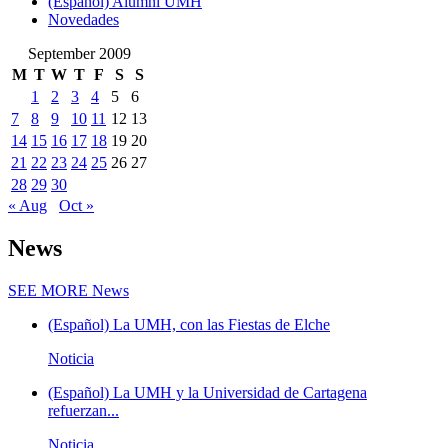
(Español) Alumni UMH
Novedades
September 2009
M
T
W
T
F
S
S
1
2
3
4
5
6
7
8
9
10
11
12
13
14
15
16
17
18
19
20
21
22
23
24
25
26
27
28
29
30
« Aug
Oct »
News
SEE MORE
News
(Español) La UMH, con las Fiestas de Elche
Noticia
(Español) La UMH y la Universidad de Cartagena
refuerzan...
Noticia