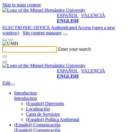
Skip to main content
ESPAÑOL
VALENCIÀ
ENGLISH
ELECTRONIC OFFICE
Authenticated Access (open a new
window)
Site content manager
Enter your search
ESPAÑOL
VALENCIÀ
ENGLISH
Edit
Introduction
Introduction
(Español) Directorio
Localización
Carta de Servicios
(Español) Política Ambiental
(Español) Comunicación
(Español) Comunicación