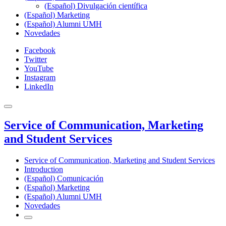
(Español) Divulgación científica
(Español) Marketing
(Español) Alumni UMH
Novedades
Facebook
Twitter
YouTube
Instagram
LinkedIn
Service of Communication, Marketing
and Student Services
Service of Communication, Marketing and Student Services
Introduction
(Español) Comunicación
(Español) Marketing
(Español) Alumni UMH
Novedades