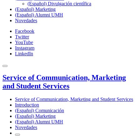
(Español) Divulgación científica
(Español) Marketing
(Español) Alumni UMH
Novedades
Facebook
Twitter
YouTube
Instagram
LinkedIn
Service of Communication, Marketing
and Student Services
Service of Communication, Marketing and Student Services
Introduction
(Español) Comunicación
(Español) Marketing
(Español) Alumni UMH
Novedades