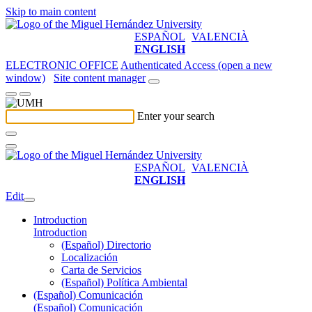
Skip to main content
ESPAÑOL
VALENCIÀ
ENGLISH
ELECTRONIC OFFICE
Authenticated Access (open a new
window)
Site content manager
Enter your search
ESPAÑOL
VALENCIÀ
ENGLISH
Edit
Introduction
Introduction
(Español) Directorio
Localización
Carta de Servicios
(Español) Política Ambiental
(Español) Comunicación
(Español) Comunicación