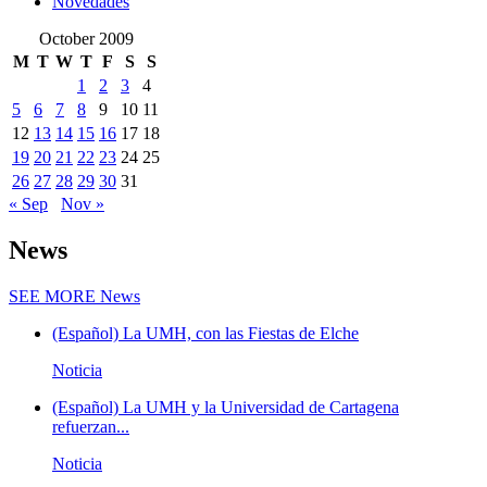
Novedades
October 2009
M
T
W
T
F
S
S
1
2
3
4
5
6
7
8
9
10
11
12
13
14
15
16
17
18
19
20
21
22
23
24
25
26
27
28
29
30
31
« Sep
Nov »
News
SEE MORE
News
(Español) La UMH, con las Fiestas de Elche
Noticia
(Español) La UMH y la Universidad de Cartagena
refuerzan...
Noticia