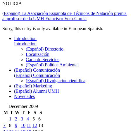
NOTICIA
(Español) La Asociación Española de Técnicos de Natación premia
al profesor de la UMH Francisco Vera-García
Sorry, this entry is only available in European Spanish.
Introduction
Introduction
(Español) Directorio
Localización
Carta de Servicios
(Español) Política Ambiental
(Español) Comunicación
(Español) Comunicación
(Español) Divulgación científica
(Español) Marketing
(Español) Alumni UMH
Novedades
December 2009
M
T
W
T
F
S
S
1
2
3
4
5
6
7
8
9
10
11
12
13