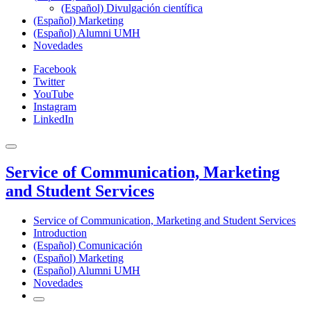
(Español) Divulgación científica
(Español) Marketing
(Español) Alumni UMH
Novedades
Facebook
Twitter
YouTube
Instagram
LinkedIn
Service of Communication, Marketing
and Student Services
Service of Communication, Marketing and Student Services
Introduction
(Español) Comunicación
(Español) Marketing
(Español) Alumni UMH
Novedades