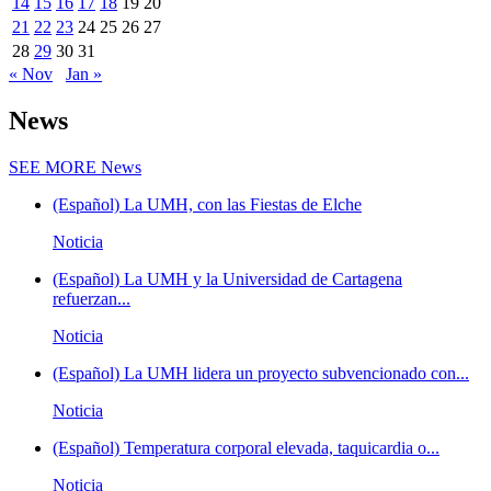
14
15
16
17
18
19
20
21
22
23
24
25
26
27
28
29
30
31
« Nov
Jan »
News
SEE MORE
News
(Español) La UMH, con las Fiestas de Elche
Noticia
(Español) La UMH y la Universidad de Cartagena
refuerzan...
Noticia
(Español) La UMH lidera un proyecto subvencionado con...
Noticia
(Español) Temperatura corporal elevada, taquicardia o...
Noticia