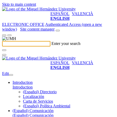
Skip to main content
ESPAÑOL
VALENCIÀ
ENGLISH
ELECTRONIC OFFICE
Authenticated Access (open a new
window)
Site content manager
Enter your search
ESPAÑOL
VALENCIÀ
ENGLISH
Edit
Introduction
Introduction
(Español) Directorio
Localización
Carta de Servicios
(Español) Política Ambiental
(Español) Comunicación
(Español) Comunicación