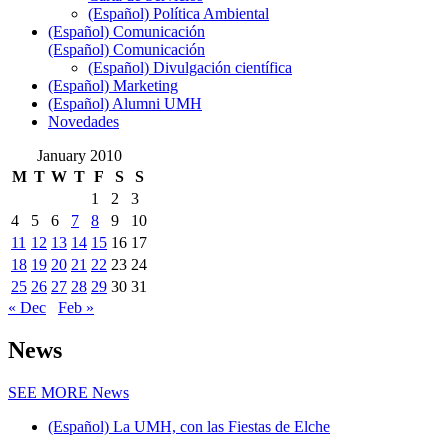
(Español) Política Ambiental
(Español) Comunicación
(Español) Comunicación
(Español) Divulgación científica
(Español) Marketing
(Español) Alumni UMH
Novedades
January 2010
M
T
W
T
F
S
S
1
2
3
4
5
6
7
8
9
10
11
12
13
14
15
16
17
18
19
20
21
22
23
24
25
26
27
28
29
30
31
« Dec
Feb »
News
SEE MORE
News
(Español) La UMH, con las Fiestas de Elche