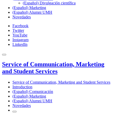
(Español) Divulgación científica
(Español) Marketing
(Español) Alumni UMH
Novedades
Facebook
Twitter
YouTube
Instagram
LinkedIn
Service of Communication, Marketing
and Student Services
Service of Communication, Marketing and Student Services
Introduction
(Español) Comunicación
(Español) Marketing
(Español) Alumni UMH
Novedades