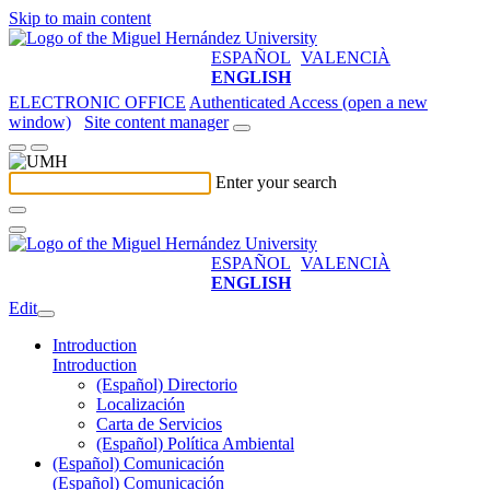
Skip to main content
ESPAÑOL
VALENCIÀ
ENGLISH
ELECTRONIC OFFICE
Authenticated Access (open a new
window)
Site content manager
Enter your search
ESPAÑOL
VALENCIÀ
ENGLISH
Edit
Introduction
Introduction
(Español) Directorio
Localización
Carta de Servicios
(Español) Política Ambiental
(Español) Comunicación
(Español) Comunicación