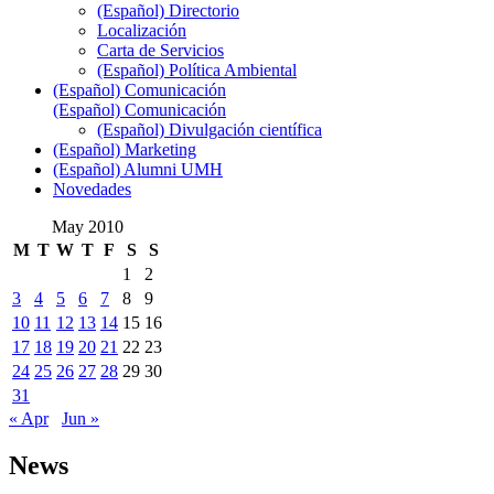
(Español) Directorio
Localización
Carta de Servicios
(Español) Política Ambiental
(Español) Comunicación
(Español) Comunicación
(Español) Divulgación científica
(Español) Marketing
(Español) Alumni UMH
Novedades
May 2010
M
T
W
T
F
S
S
1
2
3
4
5
6
7
8
9
10
11
12
13
14
15
16
17
18
19
20
21
22
23
24
25
26
27
28
29
30
31
« Apr
Jun »
News