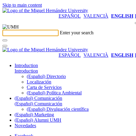
Skip to main content
ESPAÑOL
VALENCIÀ
ENGLISH
Enter your search
ESPAÑOL
VALENCIÀ
ENGLISH
Introduction
Introduction
(Español) Directorio
Localización
Carta de Servicios
(Español) Política Ambiental
(Español) Comunicación
(Español) Comunicación
(Español) Divulgación científica
(Español) Marketing
(Español) Alumni UMH
Novedades
Facebook