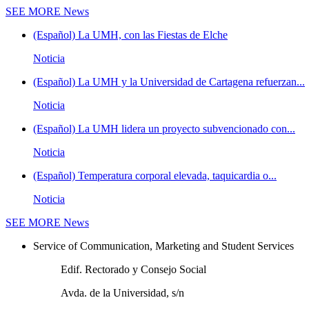
SEE MORE
News
(Español) La UMH, con las Fiestas de Elche
Noticia
(Español) La UMH y la Universidad de Cartagena refuerzan...
Noticia
(Español) La UMH lidera un proyecto subvencionado con...
Noticia
(Español) Temperatura corporal elevada, taquicardia o...
Noticia
SEE MORE
News
Service of Communication, Marketing and Student Services
Edif. Rectorado y Consejo Social
Avda. de la Universidad, s/n