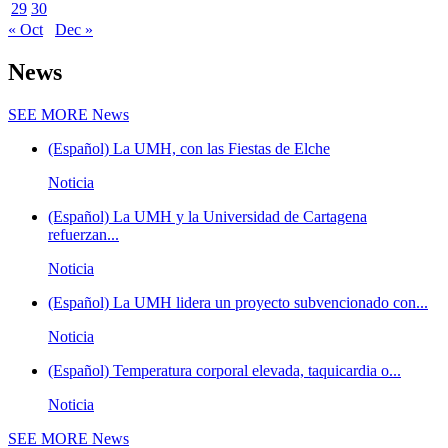
29
30
« Oct
Dec »
News
SEE MORE
News
(Español) La UMH, con las Fiestas de Elche
Noticia
(Español) La UMH y la Universidad de Cartagena
refuerzan...
Noticia
(Español) La UMH lidera un proyecto subvencionado con...
Noticia
(Español) Temperatura corporal elevada, taquicardia o...
Noticia
SEE MORE
News