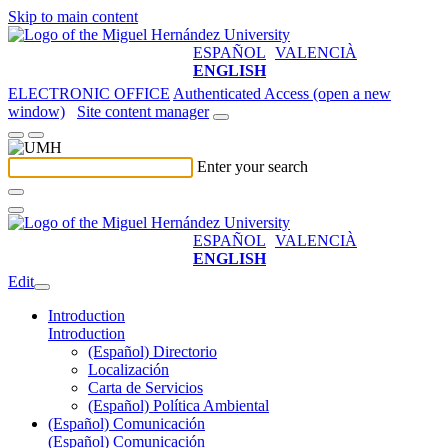
Skip to main content
ESPAÑOL
VALENCIÀ
ENGLISH
ELECTRONIC OFFICE
Authenticated Access (open a new
window)
Site content manager
Enter your search
ESPAÑOL
VALENCIÀ
ENGLISH
Edit
Introduction
Introduction
(Español) Directorio
Localización
Carta de Servicios
(Español) Política Ambiental
(Español) Comunicación
(Español) Comunicación