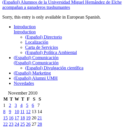
(Español) Alumnos de la Universidad Miguel Hernández de Elche
acompañan a ganaderos trashumantes
Sorry, this entry is only available in European Spanish.
Introduction
Introduction
(Español) Directorio
Localización
Carta de Servicios
(Español) Política Ambiental
(Español) Comunicación
(Español) Comunicación
(Español) Divulgación científica
(Español) Marketing
(Español) Alumni UMH
Novedades
November 2010
M
T
W
T
F
S
S
1
2
3
4
5
6
7
8
9
10
11
12
13
14
15
16
17
18
19
20
21
22
23
24
25
26
27
28