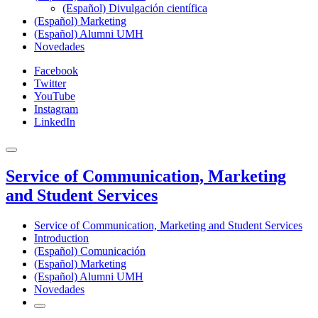
(Español) Divulgación científica
(Español) Marketing
(Español) Alumni UMH
Novedades
Facebook
Twitter
YouTube
Instagram
LinkedIn
Service of Communication, Marketing
and Student Services
Service of Communication, Marketing and Student Services
Introduction
(Español) Comunicación
(Español) Marketing
(Español) Alumni UMH
Novedades