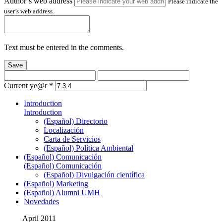
Author’s web address
Please indicate the
user’s web address.
Text must be entered in the comments.
Save
Current ye@r
*
Introduction
Introduction
(Español) Directorio
Localización
Carta de Servicios
(Español) Política Ambiental
(Español) Comunicación
(Español) Comunicación
(Español) Divulgación científica
(Español) Marketing
(Español) Alumni UMH
Novedades
April 2011