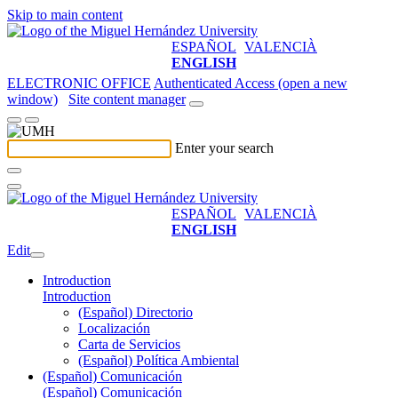
Skip to main content
ESPAÑOL
VALENCIÀ
ENGLISH
ELECTRONIC OFFICE
Authenticated Access (open a new
window)
Site content manager
Enter your search
ESPAÑOL
VALENCIÀ
ENGLISH
Edit
Introduction
Introduction
(Español) Directorio
Localización
Carta de Servicios
(Español) Política Ambiental
(Español) Comunicación
(Español) Comunicación