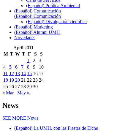
Carta de Servicios
(Español) Política Ambiental
(Español) Comunicación
(Español) Comunicación
(Español) Divulgación científica
(Español) Marketing
(Español) Alumni UMH
Novedades
April 2011
M
T
W
T
F
S
S
1
2
3
4
5
6
7
8
9
10
11
12
13
14
15
16
17
18
19
20
21
22
23
24
25
26
27
28
29
30
« Mar
May »
News
SEE MORE
News
(Español) La UMH, con las Fiestas de Elche