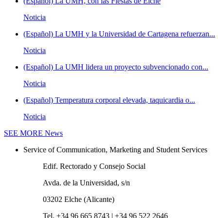
(Español) La UMH, con las Fiestas de Elche
Noticia
(Español) La UMH y la Universidad de Cartagena refuerzan...
Noticia
(Español) La UMH lidera un proyecto subvencionado con...
Noticia
(Español) Temperatura corporal elevada, taquicardia o...
Noticia
SEE MORE
News
Service of Communication, Marketing and Student Services
Edif. Rectorado y Consejo Social
Avda. de la Universidad, s/n
03202 Elche (Alicante)
Tel. +34 96 665 8743 | +34 96 522 2646