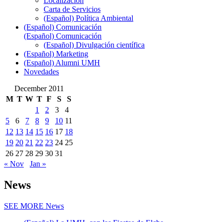
Localización
Carta de Servicios
(Español) Política Ambiental
(Español) Comunicación
(Español) Comunicación
(Español) Divulgación científica
(Español) Marketing
(Español) Alumni UMH
Novedades
December 2011
M
T
W
T
F
S
S
1
2
3
4
5
6
7
8
9
10
11
12
13
14
15
16
17
18
19
20
21
22
23
24
25
26
27
28
29
30
31
« Nov
Jan »
News
SEE MORE
News