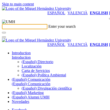
Skip to main content
ESPAÑOL
VALENCIÀ
ENGLISH
Enter your search
ESPAÑOL
VALENCIÀ
ENGLISH
Introduction
Introduction
(Español) Directorio
Localización
Carta de Servicios
(Español) Política Ambiental
(Español) Comunicación
(Español) Comunicación
(Español) Divulgación científica
(Español) Marketing
(Español) Alumni UMH
Novedades
Facebook