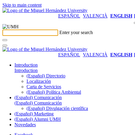
Skip to main content
ESPAÑOL
VALENCIÀ
ENGLISH
Enter your search
ESPAÑOL
VALENCIÀ
ENGLISH
Introduction
Introduction
(Español) Directorio
Localización
Carta de Servicios
(Español) Política Ambiental
(Español) Comunicación
(Español) Comunicación
(Español) Divulgación científica
(Español) Marketing
(Español) Alumni UMH
Novedades
Facebook