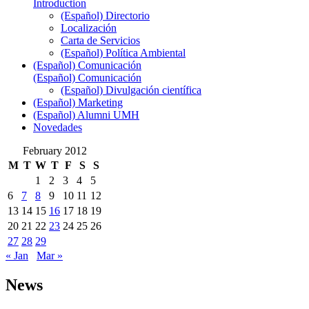
Introduction
(Español) Directorio
Localización
Carta de Servicios
(Español) Política Ambiental
(Español) Comunicación
(Español) Comunicación
(Español) Divulgación científica
(Español) Marketing
(Español) Alumni UMH
Novedades
February 2012
M
T
W
T
F
S
S
1
2
3
4
5
6
7
8
9
10
11
12
13
14
15
16
17
18
19
20
21
22
23
24
25
26
27
28
29
« Jan
Mar »
News