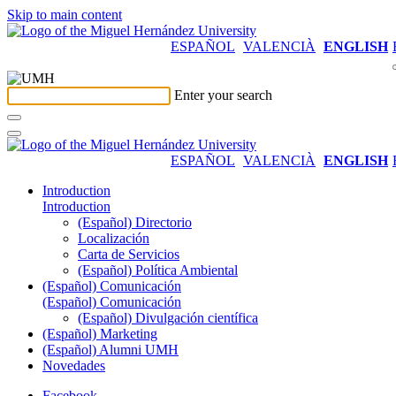
Skip to main content
ESPAÑOL
VALENCIÀ
ENGLISH
Enter your search
ESPAÑOL
VALENCIÀ
ENGLISH
Introduction
Introduction
(Español) Directorio
Localización
Carta de Servicios
(Español) Política Ambiental
(Español) Comunicación
(Español) Comunicación
(Español) Divulgación científica
(Español) Marketing
(Español) Alumni UMH
Novedades
Facebook