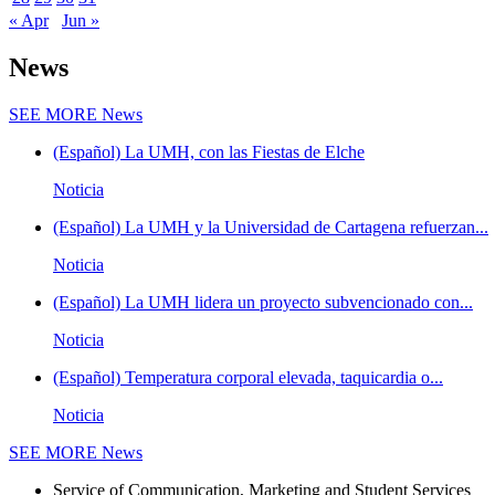
« Apr
Jun »
News
SEE MORE
News
(Español) La UMH, con las Fiestas de Elche
Noticia
(Español) La UMH y la Universidad de Cartagena refuerzan...
Noticia
(Español) La UMH lidera un proyecto subvencionado con...
Noticia
(Español) Temperatura corporal elevada, taquicardia o...
Noticia
SEE MORE
News
Service of Communication, Marketing and Student Services