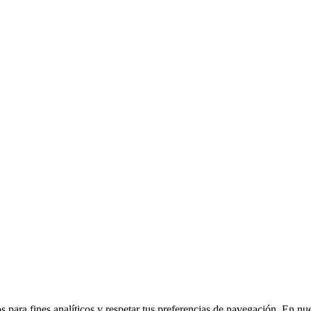
 para fines analíticos y respetar tus preferencias de navegación. En nu