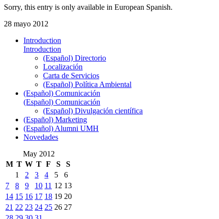
Sorry, this entry is only available in European Spanish.
28 mayo 2012
Introduction
Introduction
(Español) Directorio
Localización
Carta de Servicios
(Español) Política Ambiental
(Español) Comunicación
(Español) Comunicación
(Español) Divulgación científica
(Español) Marketing
(Español) Alumni UMH
Novedades
May 2012
M
T
W
T
F
S
S
1
2
3
4
5
6
7
8
9
10
11
12
13
14
15
16
17
18
19
20
21
22
23
24
25
26
27
28
29
30
31