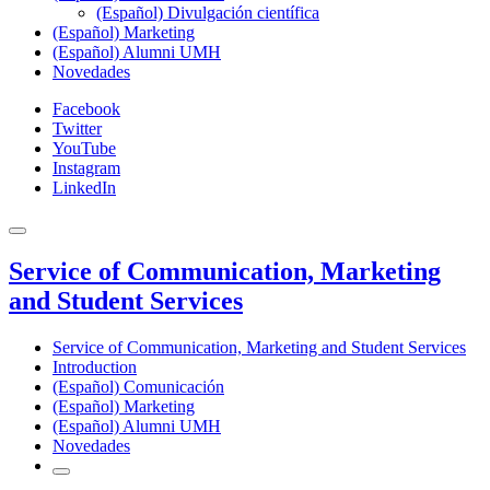
(Español) Divulgación científica
(Español) Marketing
(Español) Alumni UMH
Novedades
Facebook
Twitter
YouTube
Instagram
LinkedIn
Service of Communication, Marketing
and Student Services
Service of Communication, Marketing and Student Services
Introduction
(Español) Comunicación
(Español) Marketing
(Español) Alumni UMH
Novedades