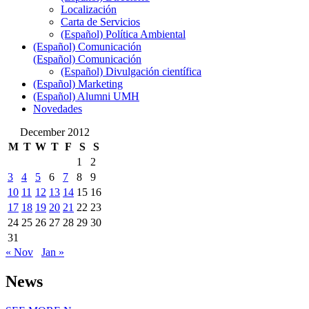
Localización
Carta de Servicios
(Español) Política Ambiental
(Español) Comunicación
(Español) Comunicación
(Español) Divulgación científica
(Español) Marketing
(Español) Alumni UMH
Novedades
December 2012
M
T
W
T
F
S
S
1
2
3
4
5
6
7
8
9
10
11
12
13
14
15
16
17
18
19
20
21
22
23
24
25
26
27
28
29
30
31
« Nov
Jan »
News