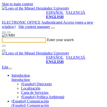
Skip to main content
ESPAÑOL
VALENCIÀ
ENGLISH
ELECTRONIC OFFICE
Authenticated Access (open a new
window)
Site content manager
Enter your search
ESPAÑOL
VALENCIÀ
ENGLISH
Edit
Introduction
Introduction
(Español) Directorio
Localización
Carta de Servicios
(Español) Política Ambiental
(Español) Comunicación
(Español) Comunicación