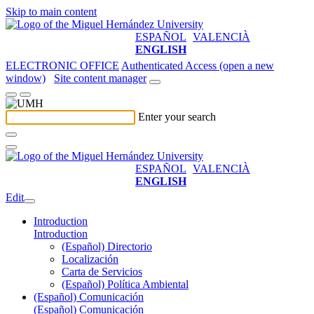
Skip to main content
ESPAÑOL
VALENCIÀ
ENGLISH
ELECTRONIC OFFICE
Authenticated Access (open a new
window)
Site content manager
Enter your search
ESPAÑOL
VALENCIÀ
ENGLISH
Edit
Introduction
Introduction
(Español) Directorio
Localización
Carta de Servicios
(Español) Política Ambiental
(Español) Comunicación
(Español) Comunicación