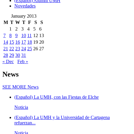
(Español) Alumni UMH
Novedades
January 2013
M
T
W
T
F
S
S
1
2
3
4
5
6
7
8
9
10
11
12
13
14
15
16
17
18
19
20
21
22
23
24
25
26
27
28
29
30
31
« Dec
Feb »
News
SEE MORE
News
(Español) La UMH, con las Fiestas de Elche
Noticia
(Español) La UMH y la Universidad de Cartagena
refuerzan...
Noticia