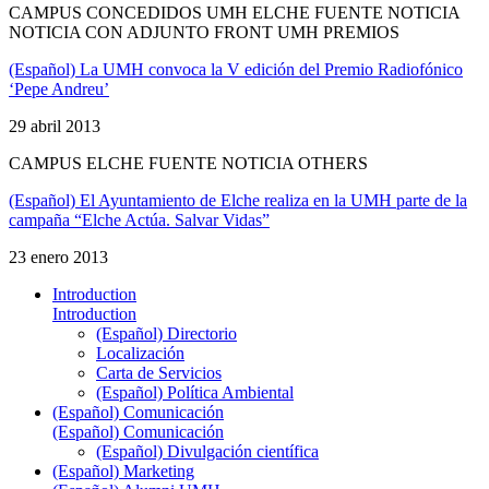
CAMPUS CONCEDIDOS UMH ELCHE FUENTE NOTICIA
NOTICIA CON ADJUNTO FRONT UMH PREMIOS
(Español) La UMH convoca la V edición del Premio Radiofónico
‘Pepe Andreu’
29 abril 2013
CAMPUS ELCHE FUENTE NOTICIA OTHERS
(Español) El Ayuntamiento de Elche realiza en la UMH parte de la
campaña “Elche Actúa. Salvar Vidas”
23 enero 2013
Introduction
Introduction
(Español) Directorio
Localización
Carta de Servicios
(Español) Política Ambiental
(Español) Comunicación
(Español) Comunicación
(Español) Divulgación científica
(Español) Marketing