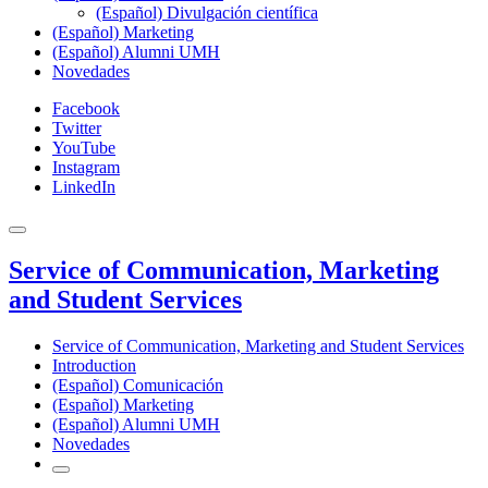
(Español) Divulgación científica
(Español) Marketing
(Español) Alumni UMH
Novedades
Facebook
Twitter
YouTube
Instagram
LinkedIn
Service of Communication, Marketing
and Student Services
Service of Communication, Marketing and Student Services
Introduction
(Español) Comunicación
(Español) Marketing
(Español) Alumni UMH
Novedades