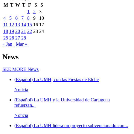
M
T
W
T
F
S
S
1
2
3
4
5
6
7
8
9
10
11
12
13
14
15
16
17
18
19
20
21
22
23
24
25
26
27
28
« Jan
Mar »
News
SEE MORE
News
(Español) La UMH, con las Fiestas de Elche
Noticia
(Español) La UMH y la Universidad de Cartagena
refuerzan...
Noticia
(Español) La UMH lidera un proyecto subvencionado con...