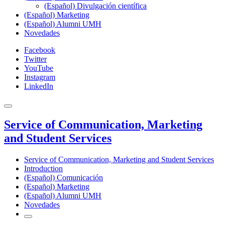
(Español) Divulgación científica
(Español) Marketing
(Español) Alumni UMH
Novedades
Facebook
Twitter
YouTube
Instagram
LinkedIn
Service of Communication, Marketing
and Student Services
Service of Communication, Marketing and Student Services
Introduction
(Español) Comunicación
(Español) Marketing
(Español) Alumni UMH
Novedades