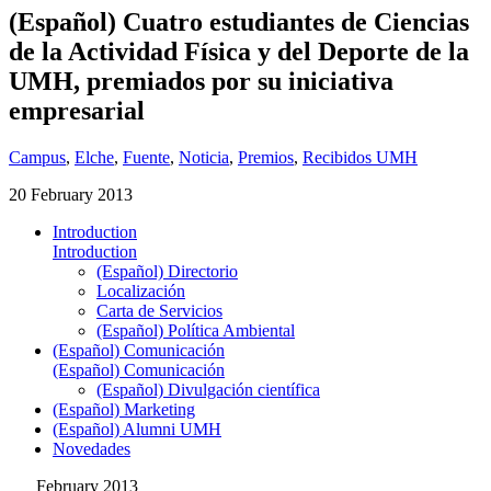
(Español) Cuatro estudiantes de Ciencias
de la Actividad Física y del Deporte de la
UMH, premiados por su iniciativa
empresarial
Campus
,
Elche
,
Fuente
,
Noticia
,
Premios
,
Recibidos UMH
20 February 2013
Introduction
Introduction
(Español) Directorio
Localización
Carta de Servicios
(Español) Política Ambiental
(Español) Comunicación
(Español) Comunicación
(Español) Divulgación científica
(Español) Marketing
(Español) Alumni UMH
Novedades
February 2013