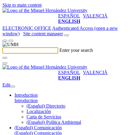
Skip to main content
ESPAÑOL
VALENCIÀ
ENGLISH
ELECTRONIC OFFICE
Authenticated Access (open a new
window)
Site content manager
Enter your search
ESPAÑOL
VALENCIÀ
ENGLISH
Edit
Introduction
Introduction
(Español) Directorio
Localización
Carta de Servicios
(Español) Política Ambiental
(Español) Comunicación
(Español) Comunicación