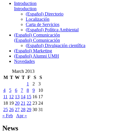
Introduction
Introduction
(Español) Directorio
Localización
Carta de Servicios
(Español) Política Ambiental
(Español) Comunicación
(Español) Comunicación
(Español) Divulgación científica
(Español) Marketing
(Español) Alumni UMH
Novedades
March 2013
M
T
W
T
F
S
S
1
2
3
4
5
6
7
8
9
10
11
12
13
14
15
16
17
18
19
20
21
22
23
24
25
26
27
28
29
30
31
« Feb
Apr »
News