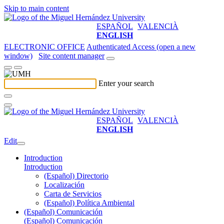
Skip to main content
ESPAÑOL
VALENCIÀ
ENGLISH
ELECTRONIC OFFICE
Authenticated Access (open a new
window)
Site content manager
Enter your search
ESPAÑOL
VALENCIÀ
ENGLISH
Edit
Introduction
Introduction
(Español) Directorio
Localización
Carta de Servicios
(Español) Política Ambiental
(Español) Comunicación
(Español) Comunicación