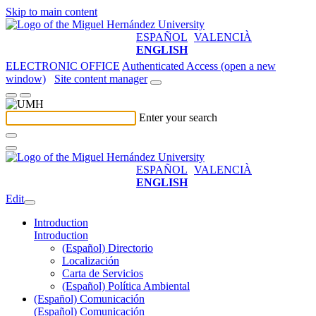
Skip to main content
ESPAÑOL
VALENCIÀ
ENGLISH
ELECTRONIC OFFICE
Authenticated Access (open a new
window)
Site content manager
Enter your search
ESPAÑOL
VALENCIÀ
ENGLISH
Edit
Introduction
Introduction
(Español) Directorio
Localización
Carta de Servicios
(Español) Política Ambiental
(Español) Comunicación
(Español) Comunicación