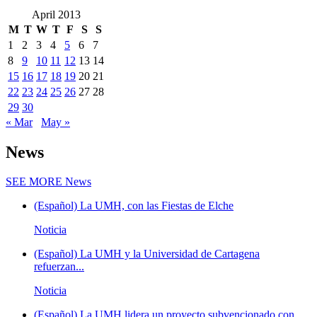
April 2013
M
T
W
T
F
S
S
1
2
3
4
5
6
7
8
9
10
11
12
13
14
15
16
17
18
19
20
21
22
23
24
25
26
27
28
29
30
« Mar
May »
News
SEE MORE
News
(Español) La UMH, con las Fiestas de Elche
Noticia
(Español) La UMH y la Universidad de Cartagena
refuerzan...
Noticia
(Español) La UMH lidera un proyecto subvencionado con...