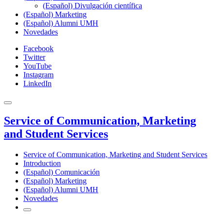
(Español) Divulgación científica
(Español) Marketing
(Español) Alumni UMH
Novedades
Facebook
Twitter
YouTube
Instagram
LinkedIn
Service of Communication, Marketing
and Student Services
Service of Communication, Marketing and Student Services
Introduction
(Español) Comunicación
(Español) Marketing
(Español) Alumni UMH
Novedades