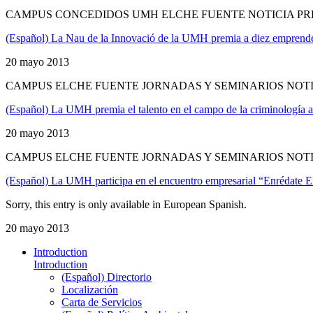
CAMPUS CONCEDIDOS UMH ELCHE FUENTE NOTICIA PR
(Español) La Nau de la Innovació de la UMH premia a diez emprend
20 mayo 2013
CAMPUS ELCHE FUENTE JORNADAS Y SEMINARIOS NOT
(Español) La UMH premia el talento en el campo de la criminología a
20 mayo 2013
CAMPUS ELCHE FUENTE JORNADAS Y SEMINARIOS NOT
(Español) La UMH participa en el encuentro empresarial “Enrédate 
Sorry, this entry is only available in European Spanish.
20 mayo 2013
Introduction
Introduction
(Español) Directorio
Localización
Carta de Servicios