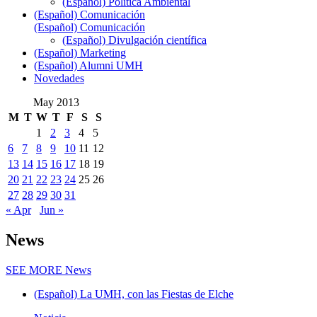
(Español) Política Ambiental
(Español) Comunicación
(Español) Comunicación
(Español) Divulgación científica
(Español) Marketing
(Español) Alumni UMH
Novedades
May 2013
M
T
W
T
F
S
S
1
2
3
4
5
6
7
8
9
10
11
12
13
14
15
16
17
18
19
20
21
22
23
24
25
26
27
28
29
30
31
« Apr
Jun »
News
SEE MORE
News
(Español) La UMH, con las Fiestas de Elche