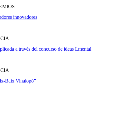
EMIOS
edores innovadores
ICIA
plicada a través del concurso de ideas Lmental
ICIA
Elx-Baix Vinalopó”