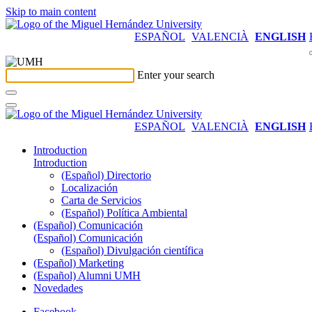
Skip to main content
ESPAÑOL
VALENCIÀ
ENGLISH
Enter your search
ESPAÑOL
VALENCIÀ
ENGLISH
Introduction
Introduction
(Español) Directorio
Localización
Carta de Servicios
(Español) Política Ambiental
(Español) Comunicación
(Español) Comunicación
(Español) Divulgación científica
(Español) Marketing
(Español) Alumni UMH
Novedades
Facebook