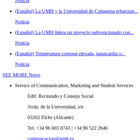
Noticia
(Español) La UMH y la Universidad de Cartagena refuerzan...
Noticia
(Español) La UMH lidera un proyecto subvencionado con...
Noticia
(Español) Temperatura corporal elevada, taquicardia o...
Noticia
SEE MORE
News
Service of Communication, Marketing and Student Services
Edif. Rectorado y Consejo Social
Avda. de la Universidad, s/n
03202 Elche (Alicante)
Tel. +34 96 665 8743 | +34 96 522 2646
comunicacion@umh.es