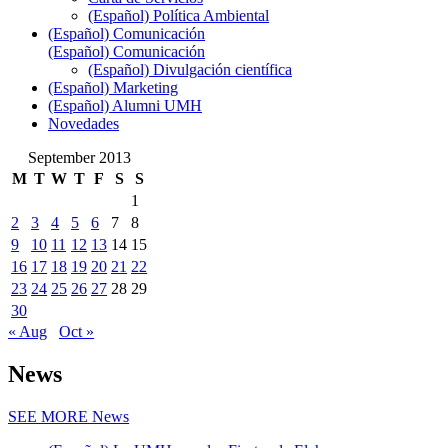
(Español) Política Ambiental
(Español) Comunicación
(Español) Comunicación
(Español) Divulgación científica
(Español) Marketing
(Español) Alumni UMH
Novedades
September 2013
M
T
W
T
F
S
S
1
2
3
4
5
6
7
8
9
10
11
12
13
14
15
16
17
18
19
20
21
22
23
24
25
26
27
28
29
30
« Aug
Oct »
News
SEE MORE
News