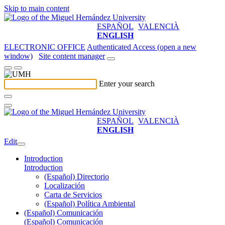
Skip to main content
ESPAÑOL
VALENCIÀ
ENGLISH
ELECTRONIC OFFICE
Authenticated Access (open a new
window)
Site content manager
Enter your search
ESPAÑOL
VALENCIÀ
ENGLISH
Edit
Introduction
Introduction
(Español) Directorio
Localización
Carta de Servicios
(Español) Política Ambiental
(Español) Comunicación
(Español) Comunicación