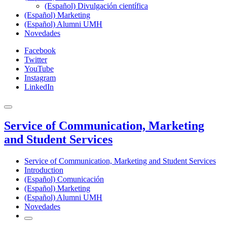
(Español) Divulgación científica
(Español) Marketing
(Español) Alumni UMH
Novedades
Facebook
Twitter
YouTube
Instagram
LinkedIn
Service of Communication, Marketing
and Student Services
Service of Communication, Marketing and Student Services
Introduction
(Español) Comunicación
(Español) Marketing
(Español) Alumni UMH
Novedades