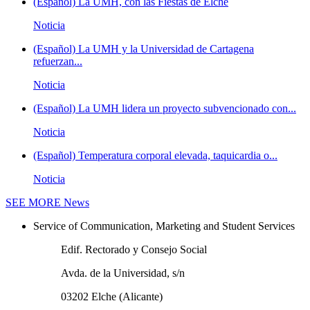
(Español) La UMH, con las Fiestas de Elche
Noticia
(Español) La UMH y la Universidad de Cartagena
refuerzan...
Noticia
(Español) La UMH lidera un proyecto subvencionado con...
Noticia
(Español) Temperatura corporal elevada, taquicardia o...
Noticia
SEE MORE
News
Service of Communication, Marketing and Student Services
Edif. Rectorado y Consejo Social
Avda. de la Universidad, s/n
03202 Elche (Alicante)