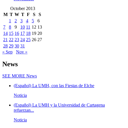
October 2013
M
T
W
T
F
S
S
1
2
3
4
5
6
7
8
9
10
11
12
13
14
15
16
17
18
19
20
21
22
23
24
25
26
27
28
29
30
31
« Sep
Nov »
News
SEE MORE
News
(Español) La UMH, con las Fiestas de Elche
Noticia
(Español) La UMH y la Universidad de Cartagena
refuerzan...
Noticia