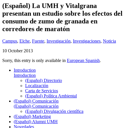
(Español) La UMH y Vitalgrana
presentan un estudio sobre los efectos del
consumo de zumo de granada en
corredores de maratón
Campus
,
Elche
,
Fuente
,
Investigación
,
Investigaciones
,
Noticia
10 October 2013
Sorry, this entry is only available in
European Spanish
.
Introduction
Introduction
(Español) Directorio
Localización
Carta de Servicios
(Español) Política Ambiental
(Español) Comunicación
(Español) Comunicación
(Español) Divulgación científica
(Español) Marketing
(Español) Alumni UMH
Novedades