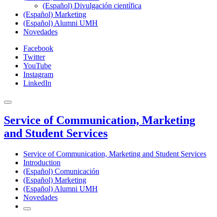
(Español) Divulgación científica
(Español) Marketing
(Español) Alumni UMH
Novedades
Facebook
Twitter
YouTube
Instagram
LinkedIn
Service of Communication, Marketing
and Student Services
Service of Communication, Marketing and Student Services
Introduction
(Español) Comunicación
(Español) Marketing
(Español) Alumni UMH
Novedades