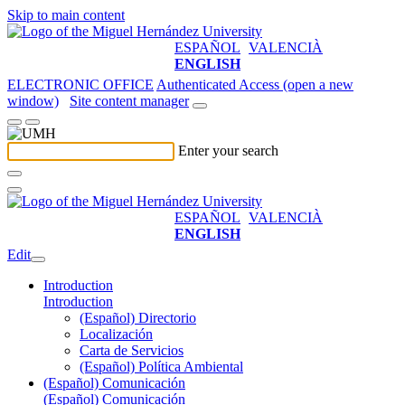
Skip to main content
ESPAÑOL
VALENCIÀ
ENGLISH
ELECTRONIC OFFICE
Authenticated Access (open a new
window)
Site content manager
Enter your search
ESPAÑOL
VALENCIÀ
ENGLISH
Edit
Introduction
Introduction
(Español) Directorio
Localización
Carta de Servicios
(Español) Política Ambiental
(Español) Comunicación
(Español) Comunicación