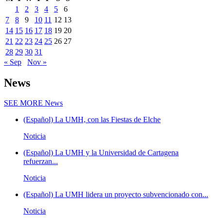
1
2
3
4
5
6
7
8
9
10
11
12
13
14
15
16
17
18
19
20
21
22
23
24
25
26
27
28
29
30
31
« Sep
Nov »
News
SEE MORE
News
(Español) La UMH, con las Fiestas de Elche
Noticia
(Español) La UMH y la Universidad de Cartagena
refuerzan...
Noticia
(Español) La UMH lidera un proyecto subvencionado con...
Noticia