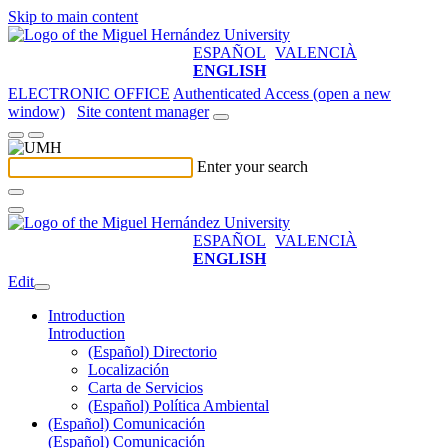
Skip to main content
ESPAÑOL
VALENCIÀ
ENGLISH
ELECTRONIC OFFICE
Authenticated Access (open a new
window)
Site content manager
Enter your search
ESPAÑOL
VALENCIÀ
ENGLISH
Edit
Introduction
Introduction
(Español) Directorio
Localización
Carta de Servicios
(Español) Política Ambiental
(Español) Comunicación
(Español) Comunicación