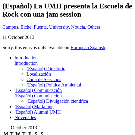
(Español) La UMH presenta la Escuela de
Rock con una jam session
Campus
,
Elche
,
Fuente
,
University
,
Noticia
,
Others
11 October 2013
Sorry, this entry is only available in
European Spanish
.
Introduction
Introduction
(Español) Directorio
Localización
Carta de Servicios
(Español) Política Ambiental
(Español) Comunicación
(Español) Comunicación
(Español) Divulgación científica
(Español) Marketing
(Español) Alumni UMH
Novedades
October 2013
M
T
W
T
F
S
S