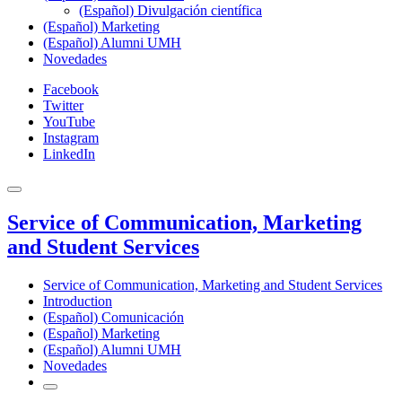
(Español) Divulgación científica
(Español) Marketing
(Español) Alumni UMH
Novedades
Facebook
Twitter
YouTube
Instagram
LinkedIn
Service of Communication, Marketing
and Student Services
Service of Communication, Marketing and Student Services
Introduction
(Español) Comunicación
(Español) Marketing
(Español) Alumni UMH
Novedades