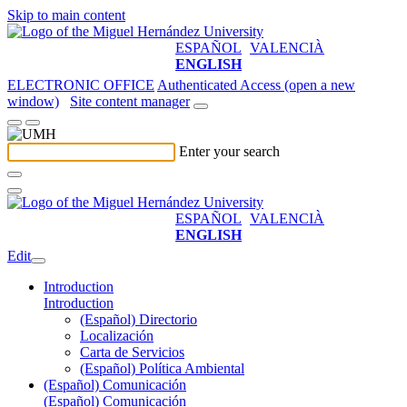
Skip to main content
ESPAÑOL
VALENCIÀ
ENGLISH
ELECTRONIC OFFICE
Authenticated Access (open a new
window)
Site content manager
Enter your search
ESPAÑOL
VALENCIÀ
ENGLISH
Edit
Introduction
Introduction
(Español) Directorio
Localización
Carta de Servicios
(Español) Política Ambiental
(Español) Comunicación
(Español) Comunicación