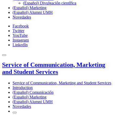
(Español) Divulgación científica
(Español) Marketing
(Español) Alumni UMH
Novedades
Facebook
Twitter
YouTube
Instagram
LinkedIn
Service of Communication, Marketing
and Student Services
Service of Communication, Marketing and Student Services
Introduction
(Español) Comunicación
(Español) Marketing
(Español) Alumni UMH
Novedades