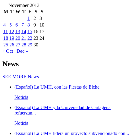
November 2013
M
T
W
T
F
S
S
1
2
3
4
5
6
7
8
9
10
11
12
13
14
15
16
17
18
19
20
21
22
23
24
25
26
27
28
29
30
« Oct
Dec »
News
SEE MORE
News
(Español) La UMH, con las Fiestas de Elche
Noticia
(Español) La UMH y la Universidad de Cartagena
refuerzan...
Noticia
(Español) La UMH lidera un proyecto subvencionado con...