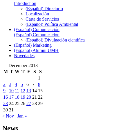
Introduction
(Español) Directorio
Localización
Carta de Servicios
(Español) Política Ambiental
(Español) Comunicación
(Español) Comunicación
(Español) Divulgación científica
(Español) Marketing
(Español) Alumni UMH
Novedades
December 2013
M
T
W
T
F
S
S
1
2
3
4
5
6
7
8
9
10
11
12
13
14
15
16
17
18
19
20
21
22
23
24
25
26
27
28
29
30
31
« Nov
Jan »
News