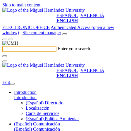
Skip to main content
ESPAÑOL
VALENCIÀ
ENGLISH
ELECTRONIC OFFICE
Authenticated Access (open a new
window)
Site content manager
Enter your search
ESPAÑOL
VALENCIÀ
ENGLISH
Edit
Introduction
Introduction
(Español) Directorio
Localización
Carta de Servicios
(Español) Política Ambiental
(Español) Comunicación
(Español) Comunicación