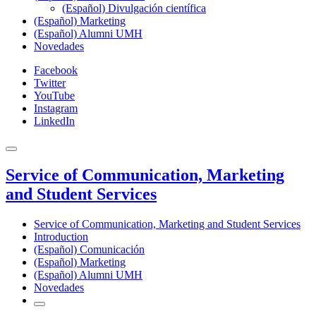
(Español) Divulgación científica
(Español) Marketing
(Español) Alumni UMH
Novedades
Facebook
Twitter
YouTube
Instagram
LinkedIn
Service of Communication, Marketing
and Student Services
Service of Communication, Marketing and Student Services
Introduction
(Español) Comunicación
(Español) Marketing
(Español) Alumni UMH
Novedades