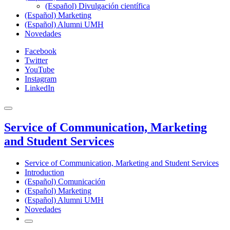
(Español) Divulgación científica
(Español) Marketing
(Español) Alumni UMH
Novedades
Facebook
Twitter
YouTube
Instagram
LinkedIn
Service of Communication, Marketing
and Student Services
Service of Communication, Marketing and Student Services
Introduction
(Español) Comunicación
(Español) Marketing
(Español) Alumni UMH
Novedades