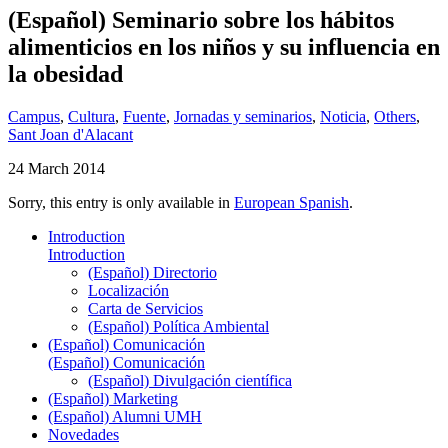
(Español) Seminario sobre los hábitos
alimenticios en los niños y su influencia en
la obesidad
Campus
,
Cultura
,
Fuente
,
Jornadas y seminarios
,
Noticia
,
Others
,
Sant Joan d'Alacant
24 March 2014
Sorry, this entry is only available in
European Spanish
.
Introduction
Introduction
(Español) Directorio
Localización
Carta de Servicios
(Español) Política Ambiental
(Español) Comunicación
(Español) Comunicación
(Español) Divulgación científica
(Español) Marketing
(Español) Alumni UMH
Novedades