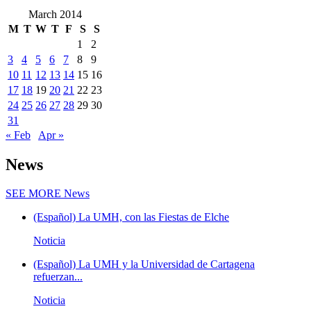
March 2014
M
T
W
T
F
S
S
1
2
3
4
5
6
7
8
9
10
11
12
13
14
15
16
17
18
19
20
21
22
23
24
25
26
27
28
29
30
31
« Feb
Apr »
News
SEE MORE
News
(Español) La UMH, con las Fiestas de Elche
Noticia
(Español) La UMH y la Universidad de Cartagena
refuerzan...
Noticia