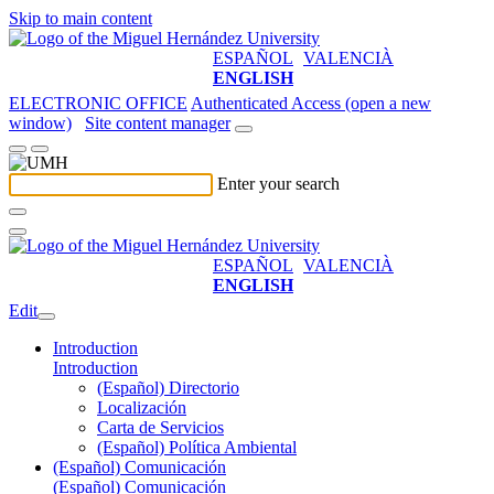
Skip to main content
ESPAÑOL
VALENCIÀ
ENGLISH
ELECTRONIC OFFICE
Authenticated Access (open a new
window)
Site content manager
Enter your search
ESPAÑOL
VALENCIÀ
ENGLISH
Edit
Introduction
Introduction
(Español) Directorio
Localización
Carta de Servicios
(Español) Política Ambiental
(Español) Comunicación
(Español) Comunicación