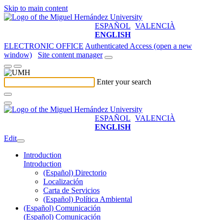
Skip to main content
ESPAÑOL
VALENCIÀ
ENGLISH
ELECTRONIC OFFICE
Authenticated Access (open a new
window)
Site content manager
Enter your search
ESPAÑOL
VALENCIÀ
ENGLISH
Edit
Introduction
Introduction
(Español) Directorio
Localización
Carta de Servicios
(Español) Política Ambiental
(Español) Comunicación
(Español) Comunicación