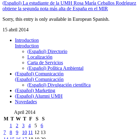
(Español) La estudiante de la UMH Rosa María Ceballos Rodríguez
obtiene la segunda nota más alta de España en el MIR
Sorry, this entry is only available in European Spanish.
15 abril 2014
Introduction
Introduction
(Español) Directorio
Localización
Carta de Servicios
(Español) Política Ambiental
(Español) Comunicación
(Español) Comunicación
(Español) Divulgación científica
(Español) Marketing
(Español) Alumni UMH
Novedades
April 2014
M
T
W
T
F
S
S
1
2
3
4
5
6
7
8
9
10
11
12
13