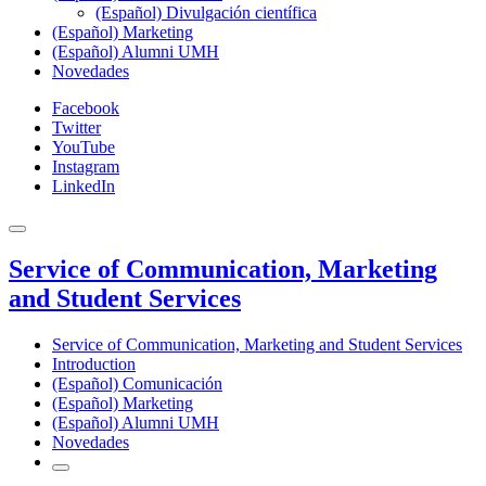
(Español) Divulgación científica
(Español) Marketing
(Español) Alumni UMH
Novedades
Facebook
Twitter
YouTube
Instagram
LinkedIn
Service of Communication, Marketing
and Student Services
Service of Communication, Marketing and Student Services
Introduction
(Español) Comunicación
(Español) Marketing
(Español) Alumni UMH
Novedades