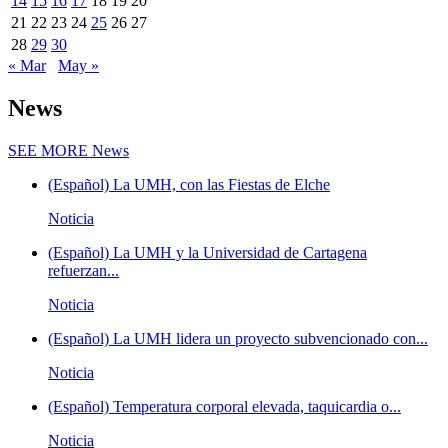
14
15
16
17
18
19
20
21
22
23
24
25
26
27
28
29
30
« Mar
May »
News
SEE MORE
News
(Español) La UMH, con las Fiestas de Elche
Noticia
(Español) La UMH y la Universidad de Cartagena
refuerzan...
Noticia
(Español) La UMH lidera un proyecto subvencionado con...
Noticia
(Español) Temperatura corporal elevada, taquicardia o...
Noticia