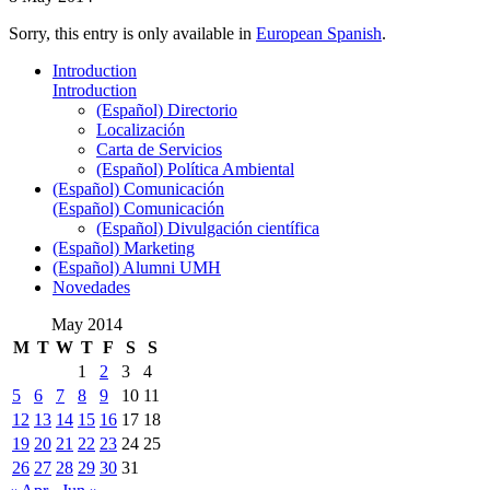
Sorry, this entry is only available in
European Spanish
.
Introduction
Introduction
(Español) Directorio
Localización
Carta de Servicios
(Español) Política Ambiental
(Español) Comunicación
(Español) Comunicación
(Español) Divulgación científica
(Español) Marketing
(Español) Alumni UMH
Novedades
May 2014
M
T
W
T
F
S
S
1
2
3
4
5
6
7
8
9
10
11
12
13
14
15
16
17
18
19
20
21
22
23
24
25
26
27
28
29
30
31