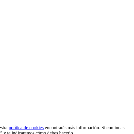
estra
política de cookies
encontrarás más información. Si continuas
r" y te indicaremos cómo debes hacerlo.