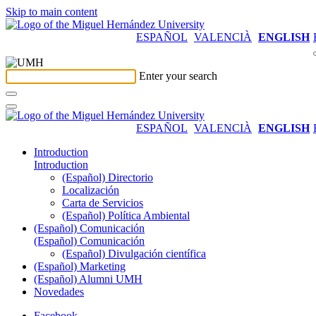
Skip to main content
ESPAÑOL
VALENCIÀ
ENGLISH
Enter your search
ESPAÑOL
VALENCIÀ
ENGLISH
Introduction
Introduction
(Español) Directorio
Localización
Carta de Servicios
(Español) Política Ambiental
(Español) Comunicación
(Español) Comunicación
(Español) Divulgación científica
(Español) Marketing
(Español) Alumni UMH
Novedades
Facebook