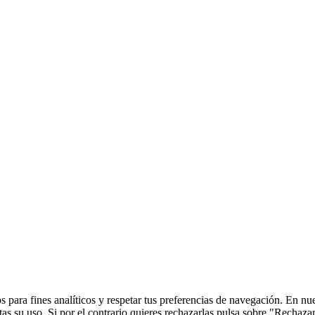
 para fines analíticos y respetar tus preferencias de navegación. En nu
s su uso. Si por el contrario quieres rechazarlas pulsa sobre "Rechaza