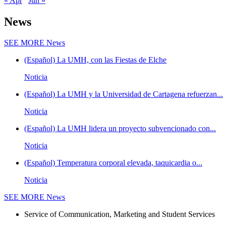
« Apr
Jun »
News
SEE MORE
News
(Español) La UMH, con las Fiestas de Elche
Noticia
(Español) La UMH y la Universidad de Cartagena refuerzan...
Noticia
(Español) La UMH lidera un proyecto subvencionado con...
Noticia
(Español) Temperatura corporal elevada, taquicardia o...
Noticia
SEE MORE
News
Service of Communication, Marketing and Student Services