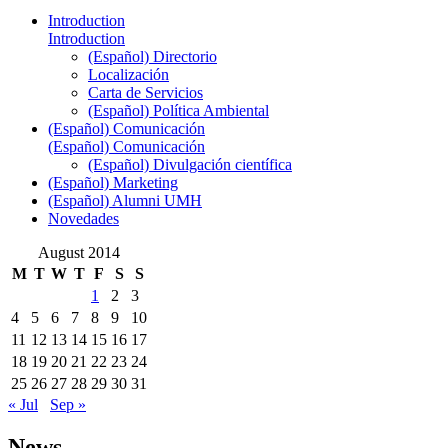
Introduction
Introduction
(Español) Directorio
Localización
Carta de Servicios
(Español) Política Ambiental
(Español) Comunicación
(Español) Comunicación
(Español) Divulgación científica
(Español) Marketing
(Español) Alumni UMH
Novedades
August 2014
M
T
W
T
F
S
S
1
2
3
4
5
6
7
8
9
10
11
12
13
14
15
16
17
18
19
20
21
22
23
24
25
26
27
28
29
30
31
« Jul
Sep »
News