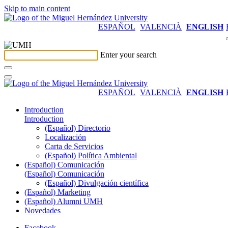
Skip to main content
ESPAÑOL
VALENCIÀ
ENGLISH
Enter your search
ESPAÑOL
VALENCIÀ
ENGLISH
Introduction
Introduction
(Español) Directorio
Localización
Carta de Servicios
(Español) Política Ambiental
(Español) Comunicación
(Español) Comunicación
(Español) Divulgación científica
(Español) Marketing
(Español) Alumni UMH
Novedades
Facebook