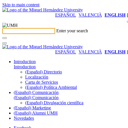
Skip to main content
ESPAÑOL
VALENCIÀ
ENGLISH
Enter your search
ESPAÑOL
VALENCIÀ
ENGLISH
Introduction
Introduction
(Español) Directorio
Localización
Carta de Servicios
(Español) Política Ambiental
(Español) Comunicación
(Español) Comunicación
(Español) Divulgación científica
(Español) Marketing
(Español) Alumni UMH
Novedades
Facebook