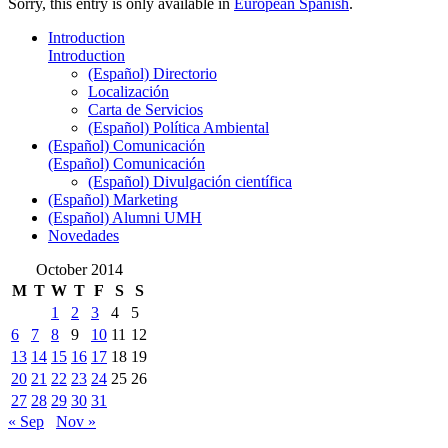
Sorry, this entry is only available in
European Spanish
.
Introduction
Introduction
(Español) Directorio
Localización
Carta de Servicios
(Español) Política Ambiental
(Español) Comunicación
(Español) Comunicación
(Español) Divulgación científica
(Español) Marketing
(Español) Alumni UMH
Novedades
October 2014
M
T
W
T
F
S
S
1
2
3
4
5
6
7
8
9
10
11
12
13
14
15
16
17
18
19
20
21
22
23
24
25
26
27
28
29
30
31
« Sep
Nov »