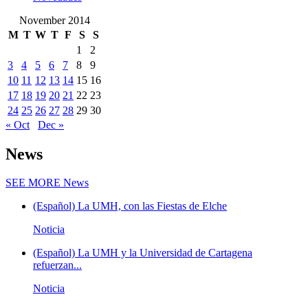
November 2014
M
T
W
T
F
S
S
1
2
3
4
5
6
7
8
9
10
11
12
13
14
15
16
17
18
19
20
21
22
23
24
25
26
27
28
29
30
« Oct
Dec »
News
SEE MORE
News
(Español) La UMH, con las Fiestas de Elche
Noticia
(Español) La UMH y la Universidad de Cartagena
refuerzan...
Noticia