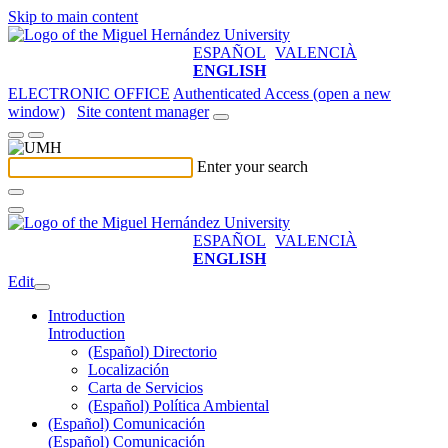
Skip to main content
ESPAÑOL
VALENCIÀ
ENGLISH
ELECTRONIC OFFICE
Authenticated Access (open a new
window)
Site content manager
Enter your search
ESPAÑOL
VALENCIÀ
ENGLISH
Edit
Introduction
Introduction
(Español) Directorio
Localización
Carta de Servicios
(Español) Política Ambiental
(Español) Comunicación
(Español) Comunicación