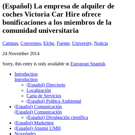
(Español) La empresa de alquiler de
coches Victoria Car Hire ofrece
bonificaciones a los miembros de la
comunidad universitaria
Campus
,
Convenios
,
Elche
,
Fuente
,
University
,
Noticia
24 November 2014
Sorry, this entry is only available in
European Spanish
.
Introduction
Introduction
(Español) Directorio
Localización
Carta de Servicios
(Español) Política Ambiental
(Español) Comunicación
(Español) Comunicación
(Español) Divulgación científica
(Español) Marketing
(Español) Alumni UMH
Novedades