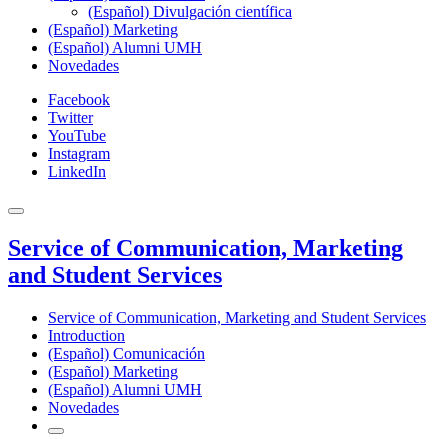
(Español) Divulgación científica
(Español) Marketing
(Español) Alumni UMH
Novedades
Facebook
Twitter
YouTube
Instagram
LinkedIn
Service of Communication, Marketing
and Student Services
Service of Communication, Marketing and Student Services
Introduction
(Español) Comunicación
(Español) Marketing
(Español) Alumni UMH
Novedades